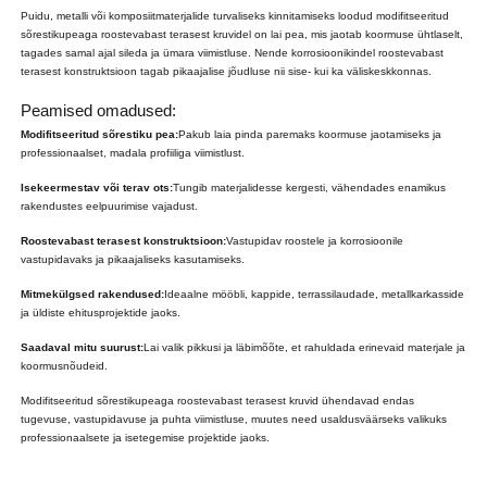
Puidu, metalli või komposiitmaterjalide turvaliseks kinnitamiseks loodud modifitseeritud
sõrestikupeaga roostevabast terasest kruvidel on lai pea, mis jaotab koormuse ühtlaselt,
tagades samal ajal sileda ja ümara viimistluse. Nende korrosioonikindel roostevabast
terasest konstruktsioon tagab pikaajalise jõudluse nii sise- kui ka väliskeskkonnas.
Peamised omadused:
Modifitseeritud sõrestiku pea:
Pakub laia pinda paremaks koormuse jaotamiseks ja
professionaalset, madala profiiliga viimistlust.
Isekeermestav või terav ots:
Tungib materjalidesse kergesti, vähendades enamikus
rakendustes eelpuurimise vajadust.
Roostevabast terasest konstruktsioon:
Vastupidav roostele ja korrosioonile
vastupidavaks ja pikaajaliseks kasutamiseks.
Mitmekülgsed rakendused:
Ideaalne mööbli, kappide, terrassilaudade, metallkarkasside
ja üldiste ehitusprojektide jaoks.
Saadaval mitu suurust:
Lai valik pikkusi ja läbimõõte, et rahuldada erinevaid materjale ja
koormusnõudeid.
Modifitseeritud sõrestikupeaga roostevabast terasest kruvid ühendavad endas
tugevuse, vastupidavuse ja puhta viimistluse, muutes need usaldusväärseks valikuks
professionaalsete ja isetegemise projektide jaoks.