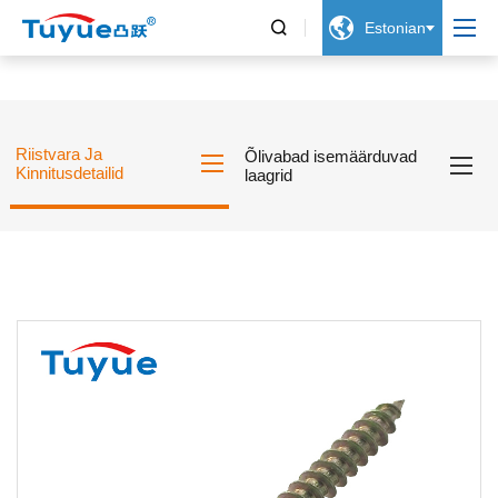


Estonian
Riistvara Ja
Õlivabad isemäärduvad
Kinnitusdetailid
laagrid