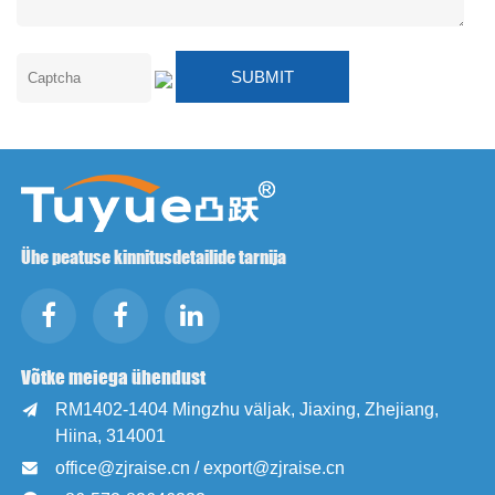
Ühe peatuse kinnitusdetailide tarnija
Võtke meiega ühendust
RM1402-1404 Mingzhu väljak, Jiaxing, Zhejiang,

Hiina, 314001
office@zjraise.cn / export@zjraise.cn
