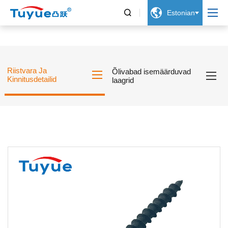


Estonian
Riistvara Ja
Õlivabad isemäärduvad
Kinnitusdetailid
laagrid