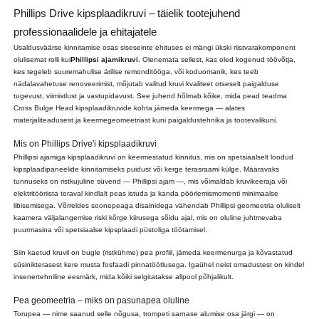
Phillips Drive kipsplaadikruvi – täielik tootejuhend
professionaalidele ja ehitajatele
Usaldusväärse kinnitamise osas siseseinte ehituses ei mängi ükski riistvarakomponent
olulisemat rolli kui
Phillipsi ajamikruvi
. Olenemata sellest, kas oled kogenud töövõtja,
kes tegeleb suuremahulise ärilise remonditööga, või koduomanik, kes teeb
nädalavahetuse renoveerimist, mõjutab valitud kruvi kvaliteet otseselt paigalduse
tugevust, viimistlust ja vastupidavust. See juhend hõlmab kõike, mida pead teadma
Cross Bulge Head kipsplaadikruvide kohta jämeda keermega — alates
materjaliteadusest ja keermegeomeetriast kuni paigaldustehnika ja tootevalikuni.
Mis on Phillips Drive'i kipsplaadikruvi
Phillipsi ajamiga kipsplaadikruvi on keermestatud kinnitus, mis on spetsiaalselt loodud
kipsplaadipaneelide kinnitamiseks puidust või kerge terasraami külge. Määravaks
tunnuseks on ristkujuline süvend — Phillipsi ajam —, mis võimaldab kruvikeeraja või
elektritööriista teraval kindlalt peas istuda ja kanda pöörlemismomenti minimaalse
libisemisega. Võrreldes soonepeaga disainidega vähendab Phillipsi geomeetria oluliselt
kaamera väljalangemise riski kõrge kiirusega sõidu ajal, mis on oluline juhtmevaba
puurmasina või spetsiaalse kipsplaadi püstoliga töötamisel.
Siin kaetud kruvil on bugle (ristkühme) pea profiil, jämeda keermenurga ja kõvastatud
süsinikterasest kere musta fosfaadi pinnatöötlusega. Igaühel neist omadustest on kindel
insenertehniline eesmärk, mida kõiki selgitatakse allpool põhjalikult.
Pea geomeetria – miks on pasunapea oluline
Torupea — nime saanud selle nõgusa, trompeti sarnase alumise osa järgi — on