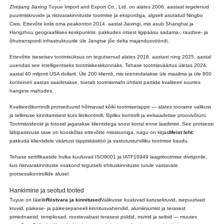
Zhejiang Jiaxing Tuyue Import and Export Co., Ltd. on alates 2006. aastast tegelenud
puurimiskruvide ja riistvarakinnituste tootmise ja ekspordiga, algselt asutatud Ningbo
Cixis. Ettevõte kolis oma peakontori 2014. aastal Jiaxingi, mis asub Shanghai ja
Hangzhou geograafilises keskpunktis, pakkudes otsest ligipääsu sadama-, raudtee- ja
õhutranspordi infrastruktuurile üle Jangtse jõe delta majandusvööndi.
Ettevõtte iseseisev tootmisüksus on tegutsenud alates 2018. aastast ning 2025. aastal
uuendati see intelligentseks tootmiskeskkonnaks. Tehase tootmisväärtus ületas 2024.
aastal 40 miljonit USA dollarit. Üle 200 kliendi, mis teenindatakse üle maailma ja üle 800
konteineri aastas saadetakse, toetab tootmismaht ühtlast partiide kvaliteeti suurtes
hangete mahudes.
Kvaliteedikontrolli protseduurid hõlmavad kõiki tootmisetappe — alates tooraine valikust
ja tellimuse kinnitamisest kuni liinikontrolli, lõpliku kontrolli ja eelsaadetise proovivõtuni.
Tootmisvideoid ja fotosid jagatakse klientidega soovi korral enne laadimist. See protsessi
läbipaistvuse tase on kooskõlas ettevõtte missiooniga, nagu on kirjas
Meist leht
:
pakkuda klientidele väärtust täppiskäsitöö ja vastutustundliku tootmise kaudu.
Tehase sertifikaatide hulka kuuluvad ISO9001 ja IATF16949 laagritootmise divisjonile,
kus riistvarakinnituste osakond tegutseb ehituskinnituste turule vastavate
protsessikontrollide alusel.
Hankimine ja seotud tooted
Tuyue on täielik
Riistvara ja kinnitused
Valikusse kuuluvad katusekruvid, isepuurivad
kruvid, päikese- ja päikesepaneeli kinnitusvahendid, alumiiniumist ja terasest
pimednaetid, templiosad, roostevabast terasest poldid, mutrid ja seibid — muutes