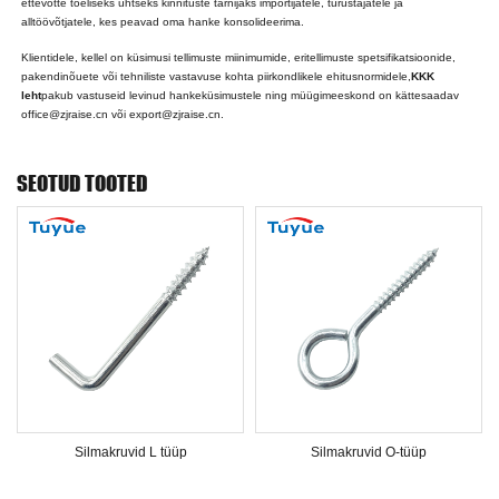
ettevõtte tõeliseks ühtseks kinnituste tarnijaks importijatele, turustajatele ja
alltöövõtjatele, kes peavad oma hanke konsolideerima.
Klientidele, kellel on küsimusi tellimuste miinimumide, eritellimuste spetsifikatsioonide,
pakendinõuete või tehniliste vastavuse kohta piirkondlikele ehitusnormidele,
KKK
leht
pakub vastuseid levinud hankeküsimustele ning müügimeeskond on kättesaadav
office@zjraise.cn või export@zjraise.cn.
SEOTUD TOOTED
Silmakruvid L tüüp
Silmakruvid O-tüüp