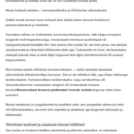
tootmistehast ja hõlmab nüüd üle 16 000 ruutmeetri töökoja pinda.
Musta fosfaadi viimistlus – korrosioonikindlus ja hõõrdumise vähendamine
Sellele kruvile kantud musta fosfaadi kate täidab kahte erinevat funktsiooni:
korrosioonikindlust ja määrimist.
Keemilises mõttes on fosfeerimine konversioonikatteprotsess, mille käigus teraspind
reageerib fosforhappelahusega, moodustades kinnituva raudfosfaadi või
mangaanfosfaadi kristallide kihi. See poorne kiht neelab õli, mis loob pinna, mis takistab
oksüdeerumist ja vähendab hõõrdumist sõidu ajal. Tulemuseks on kruvi, mis keeratakse
materjali sujuvalt sisse ja istub õigel sügavusel ilma liigse pöördemomendi või soojuse
kogunemiseta.
Must fosfaat pakub mõõdukat korrosioonikaitset — sobib sisemiste kipsplaadi
rakendusteks kliimakontrolliga hoonetes. See ei ole mõeldud välis- ega kõrge niiskusega
keskkondadele. Korrosioonilistes keskkondades, nagu rannikuehitus või
tööstuskeskkonnad, kasutatakse tsingitud või roostevabast terasest
kinnitust
Roostevabast terasest poldimutteri kruvide seibid
kategooria oleks sobiv
uuendus.
Mustal viimistlusel on paigaldamisel ka praktiline eelis: see peegeldab vähem kui tsink-
või hõbedaviimistlus, mis teeb lohu teipimise ja viimistluse ajal kergemini nähtavaks ja
täidetavaks.
Tehnilised andmed ja saadaval olevad mõõtmed
See toode on toodetud täielikus diameetrite ja pikkuste vahemikus, et mahutada