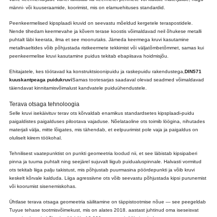
männi- või kuuseraamide, koorimist, mis on elamuehituses standardid.
Peenkeermelised kipsplaadi kruvid on seevastu mõeldud kergetele teraspostidele.
Nende tihedam keermevahe ja kõvem terase koostis võimaldavad neil õhukese metalli
puhtalt läbi keerata, ilma et see moonutaks. Jämeda keermega kruvi kasutamine
metallnaeltides võib põhjustada ristkeermete tekkimist või väljatõmbetõmmet, samas kui
peenkeermelise kruvi kasutamine puidus tekitab ebapiisava hoidmisjõu.
Ehitajatele, kes töötavad ka konstruktsioonipuidu ja raskepuidu rakendustega,
DIN571
kuuskantpeaga puidukruvi
Samas tootesarjas saadaval olevad seadmed võimaldavad
täiendavat kinnitamisvõimalust kandvatele puiduühendustele.
Terava otsaga tehnoloogia
Selle kruvi isekäivituv terav ots kõrvaldab enamikus standardsetes kipsplaadi-puidu
paigaldistes paigalduses pilootava vajaduse. Nõelataoline ots toimib löögina, nihutades
materjali välja, mitte lõigates, mis tähendab, et eelpuurimist pole vaja ja paigaldus on
oluliselt kiirem töökohal.
Tehnilisest vaatepunktist on punkti geomeetria loodud nii, et see läbistab kipsipaberi
pinna ja tuuma puhtalt ning seejärel sujuvalt liigub puidualuspinnale. Halvasti vormitud
ots tekitab liiga palju takistust, mis põhjustab puurmasina pöördepunkti ja võib kruvi
keskelt kõrvale kalduda. Liiga agressiivne ots võib seevastu põhjustada kipsi purunemist
või koorumist sisenemiskohas.
Ühtlase terava otsaga geomeetria säilitamine on täppistootmise nõue — see peegeldab
Tuyue tehase tootmisvõimekust, mis on alates 2018. aastast juhtinud oma iseseisvat