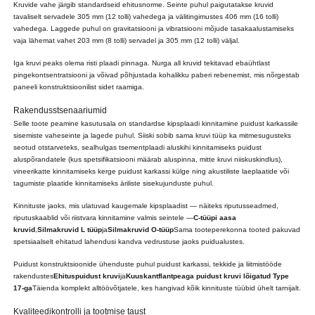
Kruvide vahe järgib standardseid ehitusnorme. Seinte puhul paigutatakse kruvid
tavaliselt servadele 305 mm (12 tolli) vahedega ja välitingimustes 406 mm (16 tolli)
vahedega. Laggede puhul on gravitatsiooni ja vibratsiooni mõjude tasakaalustamiseks
vaja lähemat vahet 203 mm (8 tolli) servadel ja 305 mm (12 tolli) väljal.
Iga kruvi peaks olema risti plaadi pinnaga. Nurga all kruvid tekitavad ebaühtlast
pingekontsentratsiooni ja võivad põhjustada kohalikku paberi rebenemist, mis nõrgestab
paneeli konstruktsioonilist sidet raamiga.
Rakendusstsenaariumid
Selle toote peamine kasutusala on standardse kipsplaadi kinnitamine puidust karkassile
sisemiste vaheseinte ja lagede puhul. Siiski sobib sama kruvi tüüp ka mitmesugusteks
seotud otstarveteks, sealhulgas tsementplaadi aluskihi kinnitamiseks puidust
aluspõrandatele (kus spetsifikatsiooni määrab aluspinna, mitte kruvi niiskuskindlus),
vineerikatte kinnitamiseks kerge puidust karkassi külge ning akustiliste laeplaatide või
tagumiste plaatide kinnitamiseks äriliste sisekujunduste puhul.
Kinnituste jaoks, mis ulatuvad kaugemale kipsplaadist — näiteks riputusseadmed,
riputuskaablid või riistvara kinnitamine valmis seintele —
C-tüüpi aasa
kruvid
,
Silmakruvid L tüüp
ja
Silmakruvid O-tüüp
Sama tooteperekonna tooted pakuvad
spetsiaalselt ehitatud lahendusi kandva vedrustuse jaoks puidualustes.
Puidust konstruktsioonide ühenduste puhul puidust karkassi, tekkide ja liitmistööde
rakendustes
Ehituspuidust kruvi
ja
Kuuskantflantpeaga puidust kruvi lõigatud Type
17-ga
Täienda komplekt alltöövõtjatele, kes hangivad kõik kinnituste tüübid ühelt tarnijalt.
Kvaliteedikontrolli ja tootmise taust