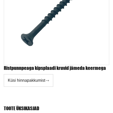
Ristpunnpeaga kipsplaadi kruvid jämeda keermega
Küsi hinnapakkumist

TOOTE ÜKSIKASJAD