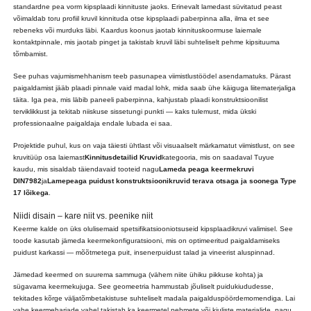
standardne pea vorm kipsplaadi kinnituste jaoks. Erinevalt lamedast süvitatud peast
võimaldab toru profiil kruvil kinnituda otse kipsplaadi paberpinna alla, ilma et see
rebeneks või murduks läbi. Kaardus koonus jaotab kinnituskoormuse laiemale
kontaktpinnale, mis jaotab pinget ja takistab kruvil läbi suhteliselt pehme kipsituuma
tõmbamist.
See puhas vajumismehhanism teeb pasunapea viimistlustöödel asendamatuks. Pärast
paigaldamist jääb plaadi pinnale vaid madal lohk, mida saab ühe käiguga liitematerjaliga
täita. Iga pea, mis läbib paneeli paberpinna, kahjustab plaadi konstruktsioonilist
terviklikkust ja tekitab niiskuse sissetungi punkti — kaks tulemust, mida ükski
professionaalne paigaldaja endale lubada ei saa.
Projektide puhul, kus on vaja täiesti ühtlast või visuaalselt märkamatut viimistlust, on see
kruvitüüp osa laiemast
Kinnitusdetailid Kruvid
kategooria, mis on saadaval Tuyue
kaudu, mis sisaldab täiendavaid tooteid nagu
Lameda peaga keermekruvi
DIN7982
ja
Lamepeaga puidust konstruktsioonikruvid terava otsaga ja soonega Type
17 lõikega
.
Niidi disain – kare niit vs. peenike niit
Keerme kalde on üks olulisemaid spetsifikatsiooniotsuseid kipsplaadikruvi valimisel. See
toode kasutab jämeda keermekonfiguratsiooni, mis on optimeeritud paigaldamiseks
puidust karkassi — mõõtmetega puit, insenerpuidust talad ja vineerist aluspinnad.
Jämedad keermed on suurema sammuga (vähem niite ühiku pikkuse kohta) ja
sügavama keermekujuga. See geomeetria hammustab jõuliselt puidukiududesse,
tekitades kõrge väljatõmbetakistuse suhteliselt madala paigalduspöördemomendiga. Lai
vahe keermeharjade vahel takistab ka keermetel pehmete või kiuliste materjalide, nagu