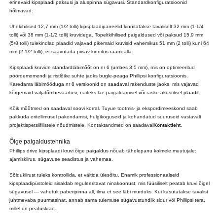
erinevaid kipsplaadi paksusi ja aluspinna sügavusi. Standardkonfiguratsioonid
hõlmavad:
Ühekihilised 12,7 mm (1/2 tolli) kipsplaadipaneelid kinnitatakse tavaliselt 32 mm (1-1/4
tolli) või 38 mm (1-1/2 tolli) kruvidega. Topeltkihilised paigaldused või paksud 15,9 mm
(5/8 tolli) tulekindlad plaadid vajavad pikemaid kruvisid vahemikus 51 mm (2 tolli) kuni 64
mm (2-1/2 tolli), et saavutada piisav kinnitus raami alla.
Kipsplaadi kruvide standardläbimõõt on nr 6 (umbes 3,5 mm), mis on optimeeritud
pöördemomendi ja ristlõike suhte jaoks bugle-peaga Phillipsi konfiguratsioonis.
Karedama läbimõõduga nr 8 versioonid on saadaval rakenduste jaoks, mis vajavad
kõrgemaid väljatõmbeväärtusi, näiteks lae paigaldamisel või raske akustilisel plaadil.
Kõik mõõtmed on saadaval soovi korral. Tuyue tootmis- ja ekspordimeeskond saab
pakkuda eritellimusel pakendamisi, hulgikoguseid ja kohandatud suuruseid vastavalt
projektispetsiifilistele nõudmistele. Kontaktandmed on saadaval
Kontaktleht
.
Õige paigaldustehnika
Phillips drive kipsplaadi kruvi õige paigaldus nõuab tähelepanu kolmele muutujale:
ajamiskiirus, sügavuse seadistus ja vahemaa.
Sõidukiirust tuleks kontrollida, et vältida ülesõitu. Enamik professionaalseid
kipsplaadipüstoleid sisaldab reguleeritavat ninakoonust, mis füüsiliselt peatab kruvi õigel
sügavusel — vahetult paberipinna all, ilma et see läbi murduks. Kui kasutatakse tavalist
juhtmevaba puurmasinat, annab sama tulemuse sügavustundlik sidur või Phillipsi tera,
millel on peatuskrae.