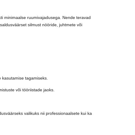
nkti minimaalse ruumivajadusega. Nende teravad
saldusväärset silmust nööride, juhtmete või
ise kasutamise tagamiseks.
nistuste või tööriistade jaoks.
väärseks valikuks nii professionaalsete kui ka