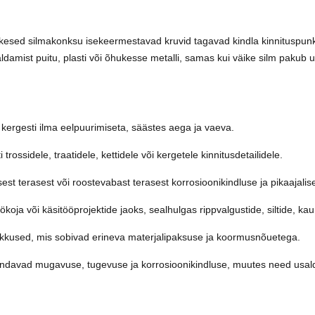
ikesed silmakonksu isekeermestavad kruvid tagavad kindla kinnituspu
amist puitu, plasti või õhukesse metalli, samas kui väike silm pakub u
 kergesti ilma eelpuurimiseta, säästes aega ja vaeva.
 trossidele, traatidele, kettidele või kergetele kinnitusdetailidele.
sest terasest või roostevabast terasest korrosioonikindluse ja pikaajal
ökoja või käsitööprojektide jaoks, sealhulgas rippvalgustide, siltide, kau
ikkused, mis sobivad erineva materjalipaksuse ja koormusnõuetega.
davad mugavuse, tugevuse ja korrosioonikindluse, muutes need usaldus