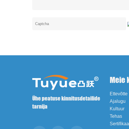
Meie 
Ettevõtte 
Ühe peatuse kinnitusdetailide
Ajalugu
tarnija
Kultuur
Tehas
Sertifika