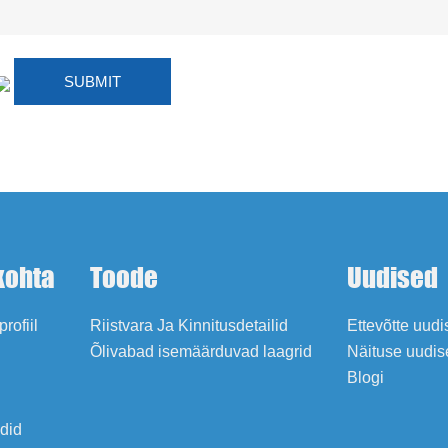
kohta
Toode
Uudised
profiil
Riistvara Ja Kinnitusdetailid
Ettevõtte uud
Õlivabad isemäärduvad laagrid
Näituse uudis
Blogi
adid