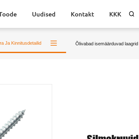
Toode
Uudised
Kontakt
KKK

ra Ja Kinnitusdetailid
Õlivabad isemäärduvad laagrid