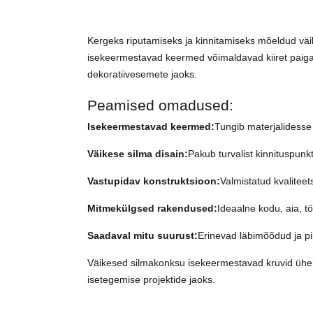
Kergeks riputamiseks ja kinnitamiseks mõeldud vä
isekeermestavad keermed võimaldavad kiiret paigald
dekoratiivesemete jaoks.
Peamised omadused:
Isekeermestavad keermed:
Tungib materjalidesse
Väikese silma disain:
Pakub turvalist kinnituspunkti
Vastupidav konstruktsioon:
Valmistatud kvaliteet
Mitmekülgsed rakendused:
Ideaalne kodu, aia, tö
Saadaval mitu suurust:
Erinevad läbimõõdud ja p
Väikesed silmakonksu isekeermestavad kruvid ühen
isetegemise projektide jaoks.