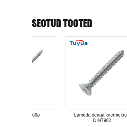
SEOTUD TOOTED
üüp
Lameda peaga keermekruvi
DIN7982
konst