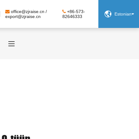
office@zjraise.cn /
+86-573-

Estonian
export@zjraise.cn
82646333