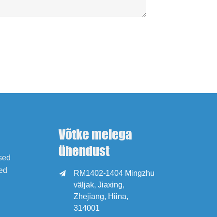
Võtke meiega
ühendust
ised
ed
RM1402-1404 Mingzhu

väljak, Jiaxing,
Zhejiang, Hiina,
314001