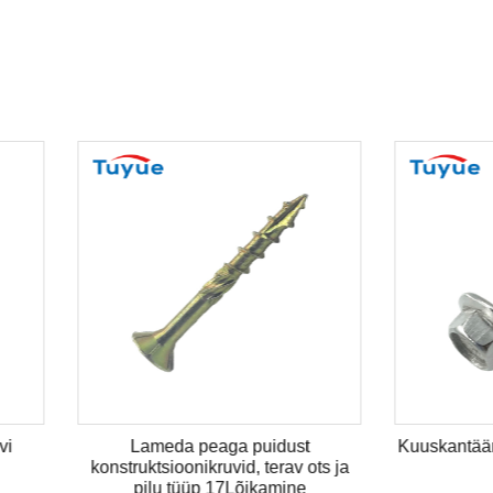
Lameda peaga puidust
Kuuskantääriku peaga keerm
ruktsioonikruvid, terav ots ja
pilu tüüp 17Lõikamine