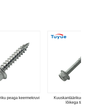
ekruvi
Kuuskantäärikuga puidukruvi
lõikega tüüp 17