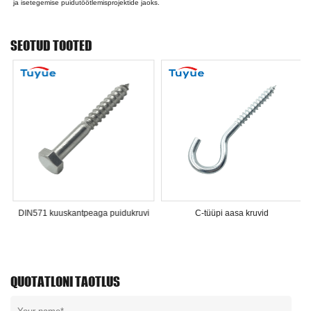
ja isetegemise puidutöötlemisprojektide jaoks.
SEOTUD TOOTED
DIN571 kuuskantpeaga puidukruvi
C-tüüpi aasa kruvid
QUOTATLONI TAOTLUS