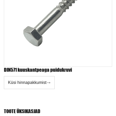
DIN571 kuuskantpeaga puidukruvi
Küsi hinnapakkumist

TOOTE ÜKSIKASJAD