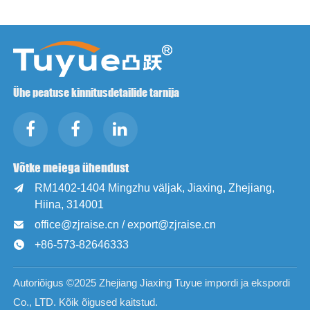
Ühe peatuse kinnitusdetailide tarnija
Võtke meiega ühendust
RM1402-1404 Mingzhu väljak, Jiaxing, Zhejiang,

Hiina, 314001
office@zjraise.cn / export@zjraise.cn

+86-573-82646333

Autoriõigus ©2025 Zhejiang Jiaxing Tuyue impordi ja ekspordi
Co., LTD. Kõik õigused kaitstud.