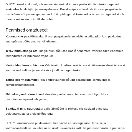
DIN571 kuuskantkruvid, mis on konstrueeritud tugeva puidu kinnitamiseks, tagavad
erakordse hoidmisjõu ja vastupidavuse. Kuuskantpea võimaldab tõhusat paigaldamist
mutrivõtme või padruniga, samas kui täppislõigatud keermed ja terav ots tagavad kindla
haarde erinevate puiduliikide puhul.
Peamised omadused:
Kuusnurkne pea:
Võimaldab lihtsat paigaldamist mutrivõtme või padruniga, pakkudes
suurepärast pöördemomendi juhtimist.
Terav puiduotsaga ots:
Tungib puitu tõhusalt ilma lõhenemata, vähendades enamikus
rakendustes eelpuurimise vajadust.
Vastupidav konstruktsioon:
Valmistatud kvaliteetsest terasest või roostevabast terasest
korrosioonikindluse ja kauakestva jõudluse tagamiseks.
Täpne keermestamine:
Pakub tugevat hoidejõudu okaspuidus, lehtpuidus ja
komposiitmaterjalides.
Mitmekülgsed rakendused:
Ideaalne puitkarkassi, terrassi, mööbli ja üldiste
puidutöötlemisprojektide jaoks.
Saadaval mitu suurust:
Lai valik läbimõõte ja pikkusi, mis sobivad erinevate
puidupaksuste ja projektinõuetega.
DIN571 kuusnurksed puidukruvid ühendavad endas tugevuse, täpsuse ja
korrosioonikindluse, muutes need usaldusväärseks valikuks professionaalsete puusepa-