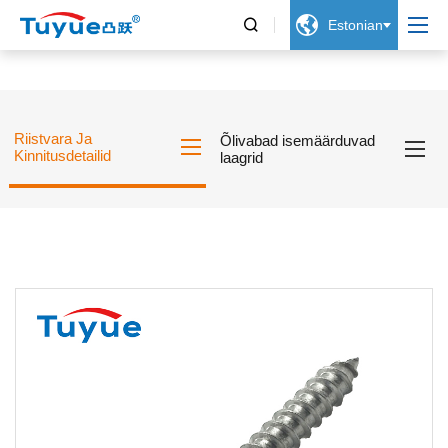


Estonian
Riistvara Ja
Õlivabad isemäärduvad
Kinnitusdetailid
laagrid