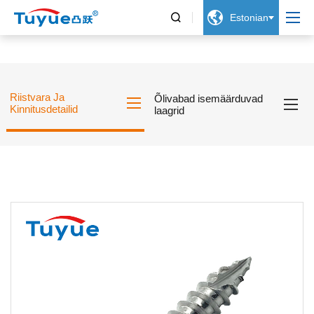


Estonian
Riistvara Ja
Õlivabad isemäärduvad
Kinnitusdetailid
laagrid