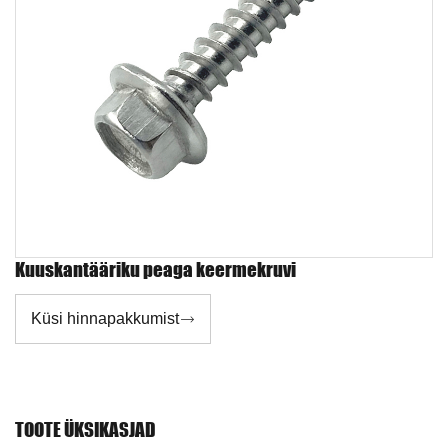
Kuuskantääriku peaga keermekruvi
Küsi hinnapakkumist

TOOTE ÜKSIKASJAD