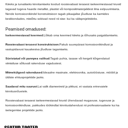
Kiireks ja turvaliseks kinnitamiseks loodud roostevabast terasest isekeermestavad kruvid
tagavad tugeva haarde metallist, plastist või komposiitmaterjalidest ilma eelpuurimiseta.
Nende korrosioonikindel konstruktsioon tagab pikaajalise jõudluse ka karmides
keskkondades, mistõttu sobivad need nii sise- kui ka välisprojektideks.
Peamised omadused:
Isekeermestavad keermed:
Lõikab oma keermed kiireks ja tõhusaks paigaldamiseks.
Roostevabast terasest konstruktsioon:
Pakub suurepärast korrosioonikindlust ja
vastupidavust kauakestva jõudluse tagamiseks.
Süvistatud või pannpea valikud:
Tagab puhta, tasase või kergelt kõrgendatud
viimistluse sõltuvalt rakenduse vajadustest.
Mitmekülgsed rakendused:
Ideaalne masinate, elektroonika, autotööstuse, mööbli ja
üldiste ehitusprojektide jaoks.
Saadaval mitu suurust:
Lai valik diameetreid ja pikkusi, et vastata erinevatele
kinnitusnõuetele.
Roostevabast terasest isekeermestavad kruvid ühendavad mugavuse, tugevuse ja
korrosioonikindluse, pakkudes töökindlat kinnituslahendust nii professionaalsete kui ka
isetegemise projektide jaoks.
SEOTUD TOOTED