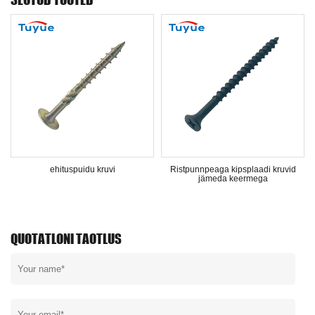
ehituspuidu kruvi
Ristpunnpeaga kipsplaadi kruvid
DIN571
jämeda keermega
QUOTATLONI TAOTLUS