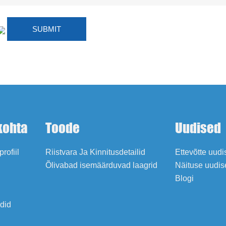
kohta
Toode
Uudised
profiil
Riistvara Ja Kinnitusdetailid
Ettevõtte uud
Õlivabad isemäärduvad laagrid
Näituse uudis
Blogi
adid