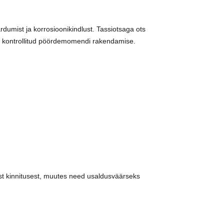
umist ja korrosioonikindlust. Tassiotsaga ots
 kontrollitud pöördemomendi rakendamise.
st kinnitusest, muutes need usaldusväärseks