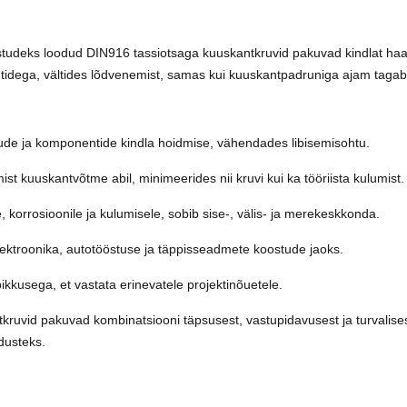
studeks loodud DIN916 tassiotsaga kuuskantkruvid pakuvad kindlat haard
dega, vältides lõdvenemist, samas kui kuuskantpadruniga ajam tagab
de ja komponentide kindla hoidmise, vähendades libisemisohtu.
st kuuskantvõtme abil, minimeerides nii kruvi kui ka tööriista kulumist.
, korrosioonile ja kulumisele, sobib sise-, välis- ja merekeskkonda.
lektroonika, autotööstuse ja täppisseadmete koostude jaoks.
kkusega, et vastata erinevatele projektinõuetele.
kruvid pakuvad kombinatsiooni täpsusest, vastupidavusest ja turvalise
dusteks.