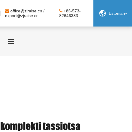
office@zjraise.cn /
+86-573-

Estonian
export@zjraise.cn
82646333
 komplekti tassiotsa