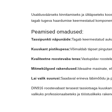
Usaldusväärseks kinnitamiseks ja ülitäpseteks koo
tagab tugeva haardumise keermestatud komponenti
Peamised omadused:
Tassipunkti näpunäide:
Tagab keermestatud auku
Kuuskant pistikupesa:
Võimaldab täpset pingutami
Kvaliteetne roostevaba teras:
Vastupidav roostele
Mitmekülgsed rakendused:
Ideaalne masinate, e
Lai valik suurusi:
Saadaval erineva läbimõõdu ja pi
DIN916 roostevabast terasest tassiotsaga kuuskant
valikuks professionaalseteks ja tööstuslikeks raken