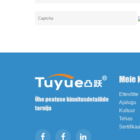
Meie 
Ettevõtte 
Ühe peatuse kinnitusdetailide
Ajalugu
tarnija
Kultuur
Tehas
Sertifika