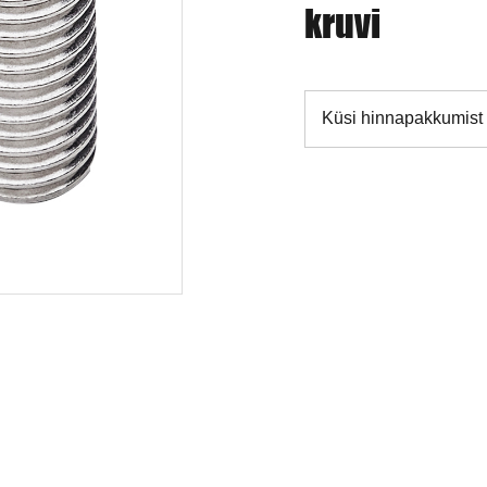
kruvi
Küsi hinnapakkumist