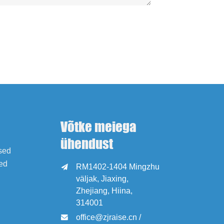
Võtke meiega
ühendust
ised
ed
RM1402-1404 Mingzhu

väljak, Jiaxing,
Zhejiang, Hiina,
314001
office@zjraise.cn /
