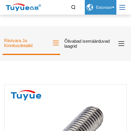


Estonian
Riistvara Ja
Õlivabad isemäärduvad
Kinnitusdetailid
laagrid