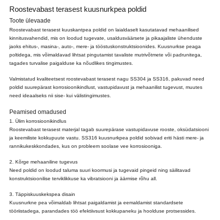
Roostevabast terasest kuusnurkpea poldid
Toote ülevaade
Roostevabast terasest kuuskantpea poldid on laialdaselt kasutatavad mehaanilised
kinnitusvahendid, mis on loodud tugevate, usaldusväärsete ja pikaajaliste ühenduste
jaoks ehitus-, masina-, auto-, mere- ja tööstuskonstruktsioonides. Kuusnurkse peaga
poltidega, mis võimaldavad lihtsat pingutamist tavaliste mutrivõtmete või padrunitega,
tagades turvalise paigalduse ka nõudlikes tingimustes.
Valmistatud kvaliteetsest roostevabast terasest nagu SS304 ja SS316, pakuvad need
poldid suurepärast korrosioonikindlust, vastupidavust ja mehaanilist tugevust, muutes
need ideaalseks nii sise- kui välistingimustes.
Peamised omadused
1. Ülim korrosioonikindlus
Roostevabast terasest materjal tagab suurepärase vastupidavuse rooste, oksüdatsiooni
ja keemiliste kokkupuute vastu. SS316 kuusnurkpea poldid sobivad eriti hästi mere- ja
rannikukeskkondades, kus on probleem soolase vee korrosiooniga.
2. Kõrge mehaaniline tugevus
Need poldid on loodud taluma suuri koormusi ja tugevaid pingeid ning säilitavad
konstruktsioonilise terviklikkuse ka vibratsiooni ja äärmise rõhu all.
3. Täppiskuuskekspea disain
Kuusnurkne pea võimaldab lihtsat paigaldamist ja eemaldamist standardsete
tööriistadega, parandades töö efektiivsust kokkupaneku ja hoolduse protsessides.