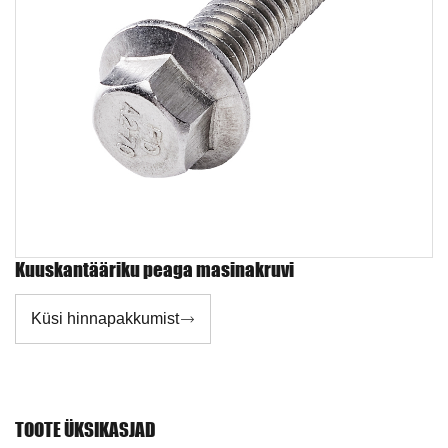
Kuuskantääriku peaga masinakruvi
Küsi hinnapakkumist

TOOTE ÜKSIKASJAD