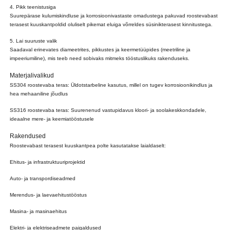
4. Pikk teenistusiga
Suurepärase kulumiskindluse ja korrosioonivastaste omadustega pakuvad roostevabast
terasest kuuskantpoldid oluliselt pikemat eluiga võrreldes süsinikterasest kinnitustega.
5. Lai suuruste valik
Saadaval erinevates diameetrites, pikkustes ja keermetüüpides (meetriline ja
impeeriumiline), mis teeb need sobivaks mitmeks tööstuslikuks rakenduseks.
Materjalivalikud
SS304 roostevaba teras: Üldotstarbeline kasutus, millel on tugev korrosioonikindlus ja
hea mehaaniline jõudlus
SS316 roostevaba teras: Suurenenud vastupidavus kloori- ja soolakeskkondadele,
ideaalne mere- ja keemiatööstusele
Rakendused
Roostevabast terasest kuuskantpea polte kasutatakse laialdaselt:
Ehitus- ja infrastruktuuriprojektid
Auto- ja transpordiseadmed
Merendus- ja laevaehitustööstus
Masina- ja masinaehitus
Elektri- ja elektriseadmete paigaldused