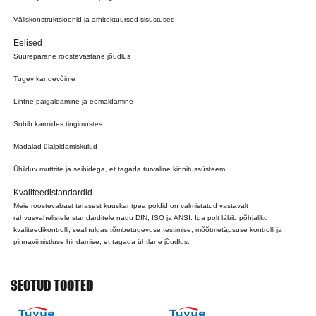
Väliskonstruktsioonid ja arhitektuursed sisustused
Eelised
Suurepärane roostevastane jõudlus
Tugev kandevõime
Lihtne paigaldamine ja eemaldamine
Sobib karmides tingimustes
Madalad ülalpidamiskulud
Ühilduv muttrite ja seibidega, et tagada turvaline kinnitussüsteem.
Kvaliteedistandardid
Meie roostevabast terasest kuuskantpea poldid on valmistatud vastavalt
rahvusvahelistele standarditele nagu DIN, ISO ja ANSI. Iga polt läbib põhjaliku
kvaliteedikontrolli, sealhulgas tõmbetugevuse testimise, mõõtmetäpsuse kontrolli ja
pinnaviimistluse hindamise, et tagada ühtlane jõudlus.
SEOTUD TOOTED