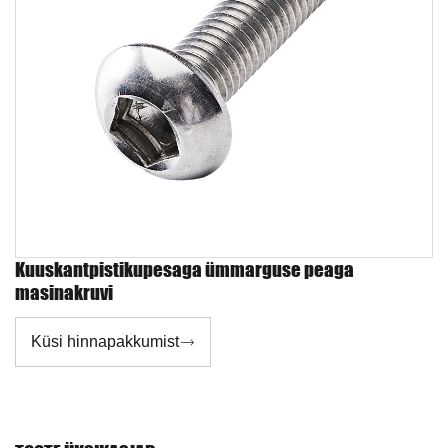
Kuuskantpistikupesaga ümmarguse peaga
masinakruvi
Küsi hinnapakkumist
