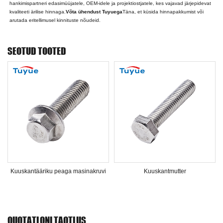
hankimispartneri edasimüüjatele, OEM-idele ja projektiostjatele, kes vajavad järjepidevat
kvaliteeti ärilise hinnaga.
Võta ühendust Tuyuega
Täna, et küsida hinnapakkumist või
arutada eritellimusel kinnituste nõudeid.
SEOTUD TOOTED
Kuuskantääriku peaga masinakruvi
Kuuskantmutter
QUOTATLONI TAOTLUS