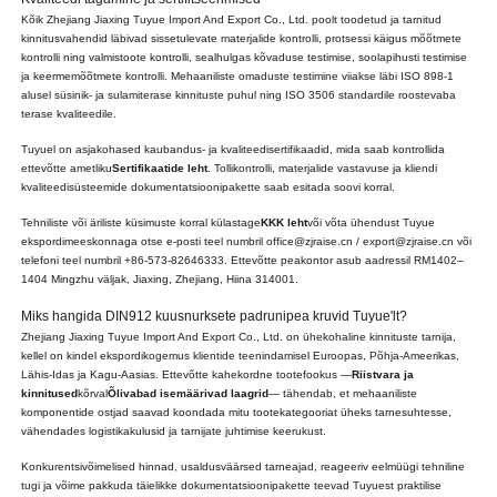
Kõik Zhejiang Jiaxing Tuyue Import And Export Co., Ltd. poolt toodetud ja tarnitud
kinnitusvahendid läbivad sissetulevate materjalide kontrolli, protsessi käigus mõõtmete
kontrolli ning valmistoote kontrolli, sealhulgas kõvaduse testimise, soolapihusti testimise
ja keermemõõtmete kontrolli. Mehaaniliste omaduste testimine viiakse läbi ISO 898-1
alusel süsinik- ja sulamiterase kinnituste puhul ning ISO 3506 standardile roostevaba
terase kvaliteedile.
Tuyuel on asjakohased kaubandus- ja kvaliteedisertifikaadid, mida saab kontrollida
ettevõtte ametliku
Sertifikaatide leht
. Tollikontrolli, materjalide vastavuse ja kliendi
kvaliteedisüsteemide dokumentatsioonipakette saab esitada soovi korral.
Tehniliste või äriliste küsimuste korral külastage
KKK leht
või võta ühendust Tuyue
ekspordimeeskonnaga otse e-posti teel numbril office@zjraise.cn / export@zjraise.cn või
telefoni teel numbril +86-573-82646333. Ettevõtte peakontor asub aadressil RM1402–
1404 Mingzhu väljak, Jiaxing, Zhejiang, Hiina 314001.
Miks hangida DIN912 kuusnurksete padrunipea kruvid Tuyue'lt?
Zhejiang Jiaxing Tuyue Import And Export Co., Ltd. on ühekohaline kinnituste tarnija,
kellel on kindel ekspordikogemus klientide teenindamisel Euroopas, Põhja-Ameerikas,
Lähis-Idas ja Kagu-Aasias. Ettevõtte kahekordne tootefookus —
Riistvara ja
kinnitused
kõrval
Õlivabad isemäärivad laagrid
— tähendab, et mehaaniliste
komponentide ostjad saavad koondada mitu tootekategooriat üheks tarnesuhtesse,
vähendades logistikakulusid ja tarnijate juhtimise keerukust.
Konkurentsivõimelised hinnad, usaldusväärsed tarneajad, reageeriv eelmüügi tehniline
tugi ja võime pakkuda täielikke dokumentatsioonipakette teevad Tuyuest praktilise