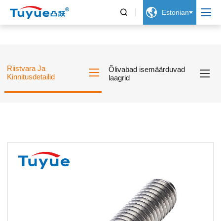


Estonian
Riistvara Ja
Õlivabad isemäärduvad
Kinnitusdetailid
laagrid