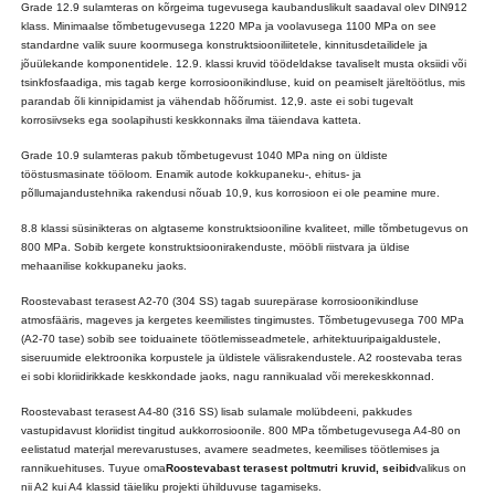
Grade 12.9 sulamteras on kõrgeima tugevusega kaubanduslikult saadaval olev DIN912
klass. Minimaalse tõmbetugevusega 1220 MPa ja voolavusega 1100 MPa on see
standardne valik suure koormusega konstruktsiooniliitetele, kinnitusdetailidele ja
jõuülekande komponentidele. 12.9. klassi kruvid töödeldakse tavaliselt musta oksiidi või
tsinkfosfaadiga, mis tagab kerge korrosioonikindluse, kuid on peamiselt järeltöötlus, mis
parandab õli kinnipidamist ja vähendab hõõrumist. 12,9. aste ei sobi tugevalt
korrosiivseks ega soolapihusti keskkonnaks ilma täiendava katteta.
Grade 10.9 sulamteras pakub tõmbetugevust 1040 MPa ning on üldiste
tööstusmasinate tööloom. Enamik autode kokkupaneku-, ehitus- ja
põllumajandustehnika rakendusi nõuab 10,9, kus korrosioon ei ole peamine mure.
8.8 klassi süsinikteras on algtaseme konstruktsiooniline kvaliteet, mille tõmbetugevus on
800 MPa. Sobib kergete konstruktsioonirakenduste, mööbli riistvara ja üldise
mehaanilise kokkupaneku jaoks.
Roostevabast terasest A2-70 (304 SS) tagab suurepärase korrosioonikindluse
atmosfääris, mageves ja kergetes keemilistes tingimustes. Tõmbetugevusega 700 MPa
(A2-70 tase) sobib see toiduainete töötlemisseadmetele, arhitektuuripaigaldustele,
siseruumide elektroonika korpustele ja üldistele välisrakendustele. A2 roostevaba teras
ei sobi kloriidirikkade keskkondade jaoks, nagu rannikualad või merekeskkonnad.
Roostevabast terasest A4-80 (316 SS) lisab sulamale molübdeeni, pakkudes
vastupidavust kloriidist tingitud aukkorrosioonile. 800 MPa tõmbetugevusega A4-80 on
eelistatud materjal merevarustuses, avamere seadmetes, keemilises töötlemises ja
rannikuehituses. Tuyue oma
Roostevabast terasest poltmutri kruvid, seibid
valikus on
nii A2 kui A4 klassid täieliku projekti ühilduvuse tagamiseks.