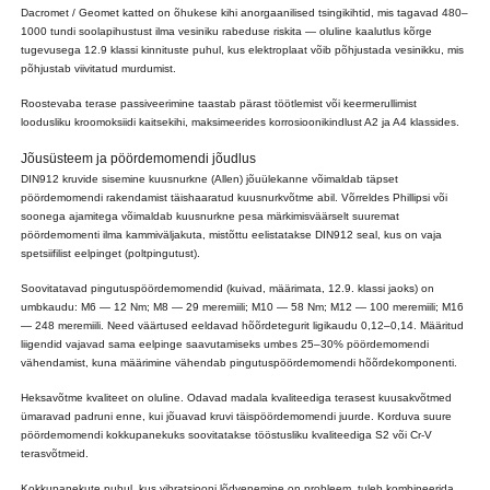
Dacromet / Geomet katted on õhukese kihi anorgaanilised tsingikihtid, mis tagavad 480–
1000 tundi soolapihustust ilma vesiniku rabeduse riskita — oluline kaalutlus kõrge
tugevusega 12.9 klassi kinnituste puhul, kus elektroplaat võib põhjustada vesinikku, mis
põhjustab viivitatud murdumist.
Roostevaba terase passiveerimine taastab pärast töötlemist või keermerullimist
loodusliku kroomoksiidi kaitsekihi, maksimeerides korrosioonikindlust A2 ja A4 klassides.
Jõusüsteem ja pöördemomendi jõudlus
DIN912 kruvide sisemine kuusnurkne (Allen) jõuülekanne võimaldab täpset
pöördemomendi rakendamist täishaaratud kuusnurkvõtme abil. Võrreldes Phillipsi või
soonega ajamitega võimaldab kuusnurkne pesa märkimisväärselt suuremat
pöördemomenti ilma kammiväljakuta, mistõttu eelistatakse DIN912 seal, kus on vaja
spetsiifilist eelpinget (poltpingutust).
Soovitatavad pingutuspöördemomendid (kuivad, määrimata, 12.9. klassi jaoks) on
umbkaudu: M6 — 12 Nm; M8 — 29 meremiili; M10 — 58 Nm; M12 — 100 meremiili; M16
— 248 meremiili. Need väärtused eeldavad hõõrdetegurit ligikaudu 0,12–0,14. Määritud
liigendid vajavad sama eelpinge saavutamiseks umbes 25–30% pöördemomendi
vähendamist, kuna määrimine vähendab pingutuspöördemomendi hõõrdekomponenti.
Heksavõtme kvaliteet on oluline. Odavad madala kvaliteediga terasest kuusakvõtmed
ümaravad padruni enne, kui jõuavad kruvi täispöördemomendi juurde. Korduva suure
pöördemomendi kokkupanekuks soovitatakse tööstusliku kvaliteediga S2 või Cr-V
terasvõtmeid.
Kokkupanekute puhul, kus vibratsiooni lõdvenemine on probleem, tuleb kombineerida