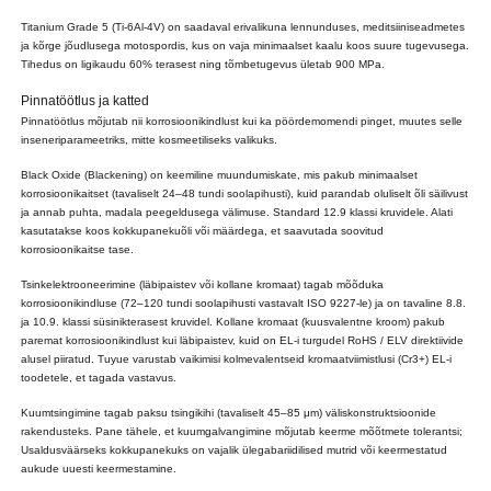
Titanium Grade 5 (Ti-6Al-4V) on saadaval erivalikuna lennunduses, meditsiiniseadmetes
ja kõrge jõudlusega motospordis, kus on vaja minimaalset kaalu koos suure tugevusega.
Tihedus on ligikaudu 60% terasest ning tõmbetugevus ületab 900 MPa.
Pinnatöötlus ja katted
Pinnatöötlus mõjutab nii korrosioonikindlust kui ka pöördemomendi pinget, muutes selle
inseneriparameetriks, mitte kosmeetiliseks valikuks.
Black Oxide (Blackening) on keemiline muundumiskate, mis pakub minimaalset
korrosioonikaitset (tavaliselt 24–48 tundi soolapihusti), kuid parandab oluliselt õli säilivust
ja annab puhta, madala peegeldusega välimuse. Standard 12.9 klassi kruvidele. Alati
kasutatakse koos kokkupanekuõli või määrdega, et saavutada soovitud
korrosioonikaitse tase.
Tsinkelektrooneerimine (läbipaistev või kollane kromaat) tagab mõõduka
korrosioonikindluse (72–120 tundi soolapihusti vastavalt ISO 9227-le) ja on tavaline 8.8.
ja 10.9. klassi süsinikterasest kruvidel. Kollane kromaat (kuusvalentne kroom) pakub
paremat korrosioonikindlust kui läbipaistev, kuid on EL-i turgudel RoHS / ELV direktiivide
alusel piiratud. Tuyue varustab vaikimisi kolmevalentseid kromaatviimistlusi (Cr3+) EL-i
toodetele, et tagada vastavus.
Kuumtsingimine tagab paksu tsingikihi (tavaliselt 45–85 μm) väliskonstruktsioonide
rakendusteks. Pane tähele, et kuumgalvangimine mõjutab keerme mõõtmete tolerantsi;
Usaldusväärseks kokkupanekuks on vajalik ülegabariidilised mutrid või keermestatud
aukude uuesti keermestamine.