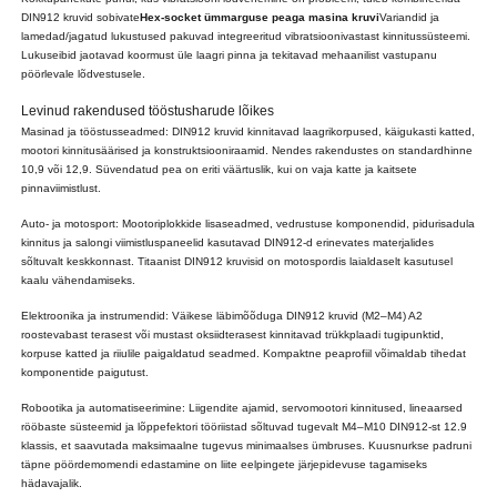
DIN912 kruvid sobivate
Hex-socket ümmarguse peaga masina kruvi
Variandid ja
lamedad/jagatud lukustused pakuvad integreeritud vibratsioonivastast kinnitussüsteemi.
Lukuseibid jaotavad koormust üle laagri pinna ja tekitavad mehaanilist vastupanu
pöörlevale lõdvestusele.
Levinud rakendused tööstusharude lõikes
Masinad ja tööstusseadmed: DIN912 kruvid kinnitavad laagrikorpused, käigukasti katted,
mootori kinnitusäärised ja konstruktsiooniraamid. Nendes rakendustes on standardhinne
10,9 või 12,9. Süvendatud pea on eriti väärtuslik, kui on vaja katte ja kaitsete
pinnaviimistlust.
Auto- ja motosport: Mootoriplokkide lisaseadmed, vedrustuse komponendid, pidurisadula
kinnitus ja salongi viimistluspaneelid kasutavad DIN912-d erinevates materjalides
sõltuvalt keskkonnast. Titaanist DIN912 kruvisid on motospordis laialdaselt kasutusel
kaalu vähendamiseks.
Elektroonika ja instrumendid: Väikese läbimõõduga DIN912 kruvid (M2–M4) A2
roostevabast terasest või mustast oksiidterasest kinnitavad trükkplaadi tugipunktid,
korpuse katted ja riiulile paigaldatud seadmed. Kompaktne peaprofiil võimaldab tihedat
komponentide paigutust.
Robootika ja automatiseerimine: Liigendite ajamid, servomootori kinnitused, lineaarsed
rööbaste süsteemid ja lõppefektori tööriistad sõltuvad tugevalt M4–M10 DIN912-st 12.9
klassis, et saavutada maksimaalne tugevus minimaalses ümbruses. Kuusnurkse padruni
täpne pöördemomendi edastamine on liite eelpingete järjepidevuse tagamiseks
hädavajalik.