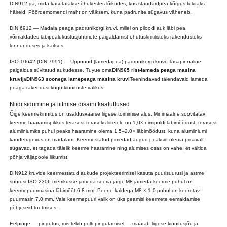
DIN912-ga, mida kasutatakse õhukestes lõikudes, kus standardpea kõrgus tekitaks
häireid. Pöördemomendi maht on väiksem, kuna padrunite sügavus väheneb.
DIN 6912 — Madala peaga padrunikorgi kruvi, millel on piloodi auk läbi pea,
võimaldades läbipealukustusjuhtmete paigaldamist ohutuskriitilisteks rakendusteks
lennunduses ja kaitses.
ISO 10642 (DIN 7991) — Uppunud (lamedapea) padrunikorgi kruvi. Tasapinnaline
paigaldus süvitatud aukudesse. Tuyue oma
DIN965 rist-lameda peaga masina
kruvi
ja
DIN963 soonega lamepeaga masina kruvi
Teenindavad täiendavaid lameda
peaga rakendusi kogu kinnituste valikus.
Niidi sidumine ja liitmise disaini kaalutlused
Õige keermekinnitus on usaldusväärse liigese toimimise alus. Minimaalne soovitatav
keerme haaramispikkus terasest teraseks liitetele on 1,0× nimipoldi läbimõõdust; terasest
alumiiniumiks puhul peaks haaramine olema 1,5–2,0× läbimõõdust, kuna alumiiniumi
kandetugevus on madalam. Keermestatud pimedad augud peaksid olema piisavalt
sügavad, et tagada täielik keerme haaramine ning alumises osas on vahe, et vältida
põhja väljapoole liikumist.
DIN912 kruvide keermestatud aukude projekteerimisel kasuta puurisuurusi ja astme
suurusi ISO 2306 metrikusse jämeda seeria järgi. M8 jämeda keerme puhul on
keermepuurmasina läbimõõt 6,8 mm. Peene kaldega M8 × 1.0 puhul on keeretav
puurmasin 7,0 mm. Vale keermepuuri valik on üks peamisi keermete eemaldamise
põhjuseid tootmises.
Eelpinge — pingutus, mis tekib polti pingutamisel — määrab liigese kinnitusjõu ja