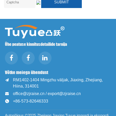
Ühe peatuse kinnitusdetailide tarnija
Võtke meiega ühendust
RM1402-1404 Mingzhu väljak, Jiaxing, Zhejiang,

Hiina, 314001
office@zjraise.cn / export@zjraise.cn

+86-573-82646333

Autoriõigus ©2025 Zhejiang Jiaxing Tuyue impordi ja ekspordi