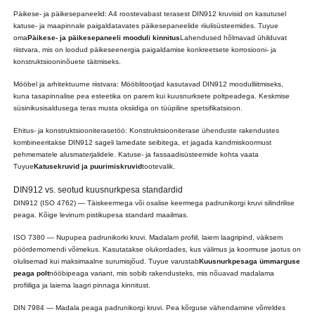
Päikese- ja päikesepaneelid: A4 roostevabast terasest DIN912 kruvisid on kasutusel
katuse- ja maapinnale paigaldatavates päikesepaneelide riiulisüsteemides. Tuyue
oma
Päikese- ja päikesepaneeli mooduli kinnitus
Lahendused hõlmavad ühilduvat
riistvara, mis on loodud päikeseenergia paigaldamise konkreetsete korrosiooni- ja
konstruktsiooninõuete täitmiseks.
Mööbel ja arhitektuurne riistvara: Mööblitootjad kasutavad DIN912 moodulliitmiseks,
kuna tasapinnalise pea esteetika on parem kui kuusnurksete poltpeadega. Keskmise
süsinikusisaldusega teras musta oksiidiga on tüüpiline spetsifikatsioon.
Ehitus- ja konstruktsiooniterasetöö: Konstruktsiooniterase ühenduste rakendustes
kombineeritakse DIN912 sageli lamedate seibitega, et jagada kandmiskoormust
pehmematele alusmaterjalidele. Katuse- ja fassaadisüsteemide kohta vaata
Tuyue
Katusekruvid ja puurimiskruvid
tootevalik.
DIN912 vs. seotud kuusnurkpesa standardid
DIN912 (ISO 4762) — Täiskeermega või osalise keermega padrunikorgi kruvi silindrilise
peaga. Kõige levinum pistikupesa standard maailmas.
ISO 7380 — Nupupea padrunikorki kruvi. Madalam profiil, laiem laagripind, väiksem
pöördemomendi võimekus. Kasutatakse olukordades, kus välimus ja koormuse jaotus on
olulisemad kui maksimaalne surumisjõud. Tuyue varustab
Kuusnurkpesaga ümmarguse
peaga polt
nööbipeaga variant, mis sobib rakendusteks, mis nõuavad madalama
profiiliga ja laiema laagri pinnaga kinnitust.
DIN 7984 — Madala peaga padrunikorgi kruvi. Pea kõrguse vähendamine võrreldes