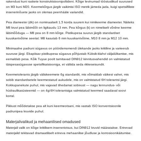
rakendusi kuni raskete konstruktsioonipoltideni. Kõige levinumad tööstuslikud suurused
on M3 kuni M20. Keermekõrgus järgib vaikimisi ISO metrik jämeda jada, kuigi spetsiifiliste
insenerinõuete jaoks on olemas peenhääle variandid.
Pea diameeter (dk) on nominaalselt 1,5 korda suurem kui nimikeerme diameeter. Näiteks
M8 kruvi pea läbimõõt on ligikaudu 13 mm. Pea kõrgus (k) on nimeliselt võrdne keerme
läbimõõduga — M8 pea on 8 mm kõrge. Pistikupesa suurus järgib standardset
kuuskantvõtme seeriat: M8 kasutab 6 mm kuuskantvõtme, M10 8 mm ja M12 10 mm.
Minimaalne padruni sügavus on pöördemomendi ülekande jaoks kriitiline ja varieerub
suuruse järgi. Ebapiisav pistikupesa sügavus põhjustab Küksik-klahvi väljalülitamise, mis
eemaldab pesa. Kõik Tuyue poolt tarnitavad DIN912 kinnitusvahendid on valmistatud
täispesasügavuse spetsifikatsiooniga, et vältida seda rikkeseisundit.
Keermetolerants järgib väliskeermete 6g standardit, mis võimaldab väikest vahet, mis
sobib standardsetele keermestatud aukudele, mis on valmistatud 6H tolerantsi järgi.
Kokkupanekute puhul, mis vajavad tihedamat sobivust — nagu lennundus- või
hüdraulikasüsteemid — on 4g/4H tolerantsiga valmistatud keermed saadaval soovi
korral.
Pikkust mõõdetakse pea alt kuni keermeotsani, mis vastab ISO konventsioonile
padrunipea kruvide puhul.
Materjalivalikud ja mehaanilised omadused
Materjali valik on kõige kriitilisem inseneriotsus, kui DIN912 kruvid määratakse. Erinevad
materjalid tekitavad dramaatiliselt erineva mehaanilise jõudluse ja korrosioonikäitumise.