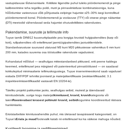
vastupidavuse lõdvenemisele. Kriitiliste liigendite puhul tuleks pöördemomendi ja pinge
kalibreerimine teha tegeliku poldi, mutri ja pinnaviimistluse kombinatsiooniga, kuna
hõõrdumise varieeruvus võib põhjustada eelpinge hajumist ±25–30% isegi kontrollitud
pöördemomendi korral. Pöördemomendi ja voolavuse (TTY) või otsese pinge näitamise
(DTI) meetodid vähendavad seda hajumist ohutuskriitilistes rakendustes.
Pakendamise, suuruste ja tellimuste info
Tuyue tarnib DIN912 kuusnurkplaatide pea korgiga kruvisid hulgipakendites (karp või
kott), rullpakendites või eritellimusel jaemüügipakendites jaotusklientidele.
Standardvarustuse suurused ulatuvad M3 kuni M20 pikkustesse vahemikus 6 mm kuni
200 mm, katades suurema osa tööstuslike rakenduste vajadustest.
Kohandatud mõõdud — sealhulgas mittestandardsed pikkused, eriti peene kaldega
keermed, eritellimusel pea märgised või patenteeritud pinnatöötlused — on saadaval
kokkulepitud minimaalsete tellimuskogustega. Tuyue insenerimeeskond saab vajadusel
esitada DXF/PDF tehnilisi jooniseid ja materjalisertifikaate (veskisertifikaadid, 3.1
inspekteerimissertifikaadid vastavalt EN 10204-le).
Täieliku projekti pakkumise jaoks, sealhulgas seibid, mutreid ja täiendavaid
kinnitusdetaile, uurige kogu materjali
kinnitused, kruvid, kruvid
kategooria või
laiem
Roostevabast terasest poltmutri kruvid, seibid
kogumine koordineeritud riistvara
hankimiseks.
Eriotstarbeliste kinnitusvahendite puhul, mis ületavad tavapäraseid kategooriaid, on
Tuyue's
Eriala ja muud
Tootevalik katab nii eritellimusel kui ka väikese mahuga nõuded.
Kvaliteedi tagamine ja sertifitseerimised