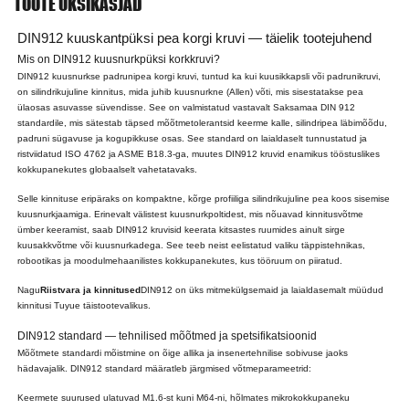
TOOTE ÜKSIKASJAD
DIN912 kuuskantpüksi pea korgi kruvi — täielik tootejuhend
Mis on DIN912 kuusnurkpüksi korkkruvi?
DIN912 kuusnurkse padrunipea korgi kruvi, tuntud ka kui kuusikkapsli või padrunikruvi,
on silindrikujuline kinnitus, mida juhib kuusnurkne (Allen) võti, mis sisestatakse pea
ülaosas asuvasse süvendisse. See on valmistatud vastavalt Saksamaa DIN 912
standardile, mis sätestab täpsed mõõtmetolerantsid keerme kalle, silindripea läbimõõdu,
padruni sügavuse ja kogupikkuse osas. See standard on laialdaselt tunnustatud ja
ristviidatud ISO 4762 ja ASME B18.3-ga, muutes DIN912 kruvid enamikus tööstuslikes
kokkupanekutes globaalselt vahetatavaks.
Selle kinnituse eripäraks on kompaktne, kõrge profiiliga silindrikujuline pea koos sisemise
kuusnurkjaamiga. Erinevalt välistest kuusnurkpoltidest, mis nõuavad kinnitusvõtme
ümber keeramist, saab DIN912 kruvisid keerata kitsastes ruumides ainult sirge
kuusakkvõtme või kuusnurkadega. See teeb neist eelistatud valiku täppistehnikas,
robootikas ja moodulmehaanilistes kokkupanekutes, kus tööruum on piiratud.
Nagu
Riistvara ja kinnitused
DIN912 on üks mitmekülgsemaid ja laialdasemalt müüdud
kinnitusi Tuyue täistootevalikus.
DIN912 standard — tehnilised mõõtmed ja spetsifikatsioonid
Mõõtmete standardi mõistmine on õige allika ja insenertehnilise sobivuse jaoks
hädavajalik. DIN912 standard määratleb järgmised võtmeparameetrid:
Keermete suurused ulatuvad M1.6-st kuni M64-ni, hõlmates mikrokokkupaneku