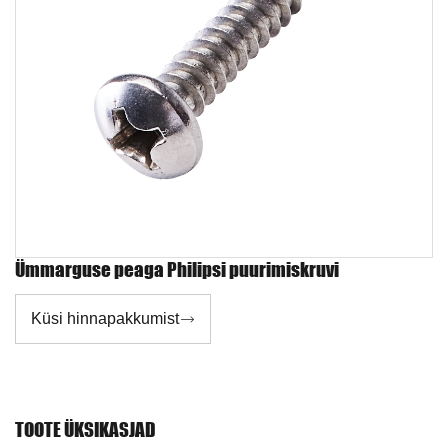
Ümmarguse peaga Philipsi puurimiskruvi
Küsi hinnapakkumist

TOOTE ÜKSIKASJAD