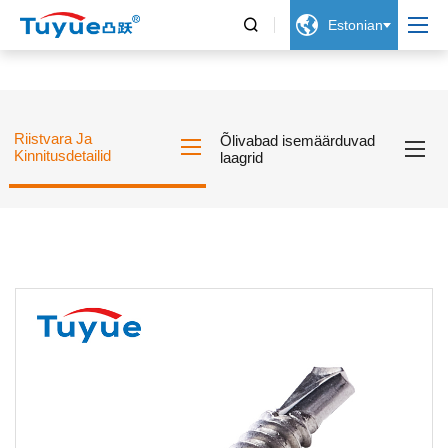


Estonian
Riistvara Ja
Õlivabad isemäärduvad
Kinnitusdetailid
laagrid