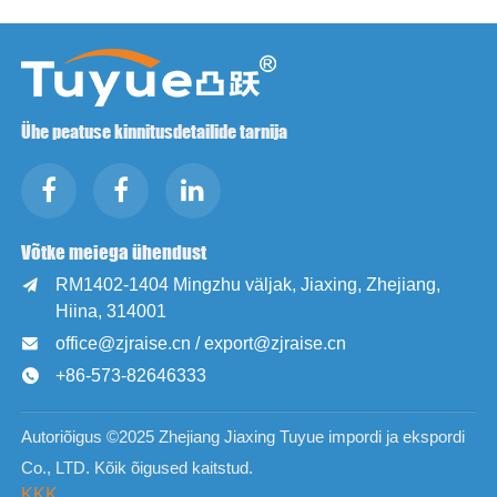
Ühe peatuse kinnitusdetailide tarnija
Võtke meiega ühendust
RM1402-1404 Mingzhu väljak, Jiaxing, Zhejiang,

Hiina, 314001
office@zjraise.cn / export@zjraise.cn

+86-573-82646333

Autoriõigus ©2025 Zhejiang Jiaxing Tuyue impordi ja ekspordi
Co., LTD. Kõik õigused kaitstud.
KKK