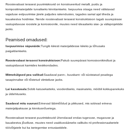
Roostevabast terasest puurimiskruvid on konstrueeritud metalli, puidu ja
komposiitmaterjalide turvaliseks kinnitamiseks. Isepuuriva otsaga need välistavad
vajaduse eelpuurimise järele paljudes rakendustes, tagades samal ajal tiheda ja
kauakestva hoidmise. Nende roostevabast terasest konstruktsioon tagab suurepärase
vastupidavuse roostele ja korrosioonile, muutes need ideaalseks sise- ja välisprojektide
jaoks.
Peamised omadused:
Isepuurimise näpunäide:
Tungib kiiresti materjalidesse kiireks ja tõhusaks
paigaldamiseks.
Roostevabast terasest konstruktsioon:
Pakub suurepärast korrosioonikindlust ja
vastupidavust karmides keskkondades.
Mitmekülgsed pea valikud:
Saadaval pann-, kuuskant- või süvistatud peadega
tasapinnalise või tõstetud viimistluse jaoks.
Lai kasutusala:
Sobib katusekatteks, vooderdiseks, masinateks, mööbli kokkupanekuks
ja üldehituseks.
Saadaval mitu suurust:
Erinevad läbimõõdud ja pikkused, mis sobivad erineva
materjalipaksuse ja kinnitusnõuetega.
Roostevabast terasest puurimiskruvid ühendavad endas tugevuse, mugavuse ja
kauakestva jõudluse, muutes need usaldusväärseks valikuks nii professionaalsetele
töövõtjatele kui ka isetegemise entusiastidele.