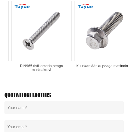
ti lameda peaga
Kuuskantääriku peaga masinakruvi
Kuuskant
inakruvi
QUOTATLONI TAOTLUS