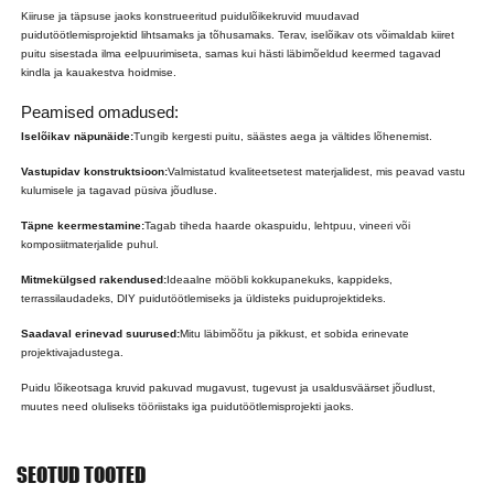
Kiiruse ja täpsuse jaoks konstrueeritud puidulõikekruvid muudavad
puidutöötlemisprojektid lihtsamaks ja tõhusamaks. Terav, iselõikav ots võimaldab kiiret
puitu sisestada ilma eelpuurimiseta, samas kui hästi läbimõeldud keermed tagavad
kindla ja kauakestva hoidmise.
Peamised omadused:
Iselõikav näpunäide:
Tungib kergesti puitu, säästes aega ja vältides lõhenemist.
Vastupidav konstruktsioon:
Valmistatud kvaliteetsetest materjalidest, mis peavad vastu
kulumisele ja tagavad püsiva jõudluse.
Täpne keermestamine:
Tagab tiheda haarde okaspuidu, lehtpuu, vineeri või
komposiitmaterjalide puhul.
Mitmekülgsed rakendused:
Ideaalne mööbli kokkupanekuks, kappideks,
terrassilaudadeks, DIY puidutöötlemiseks ja üldisteks puiduprojektideks.
Saadaval erinevad suurused:
Mitu läbimõõtu ja pikkust, et sobida erinevate
projektivajadustega.
Puidu lõikeotsaga kruvid pakuvad mugavust, tugevust ja usaldusväärset jõudlust,
muutes need oluliseks tööriistaks iga puidutöötlemisprojekti jaoks.
SEOTUD TOOTED