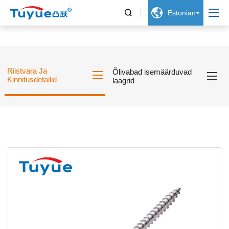


Estonian
Riistvara Ja
Õlivabad isemäärduvad
Kinnitusdetailid
laagrid