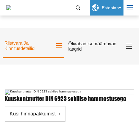


Estonian
Riistvara Ja
Õlivabad isemäärduvad
Kinnitusdetailid
laagrid
Kuuskantmutter DIN 6923 sakilise hammastusega
Küsi hinnapakkumist
