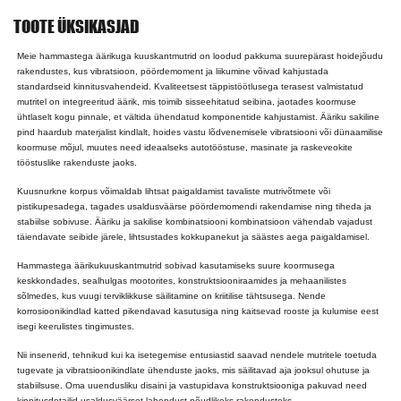
TOOTE ÜKSIKASJAD
Meie hammastega äärikuga kuuskantmutrid on loodud pakkuma suurepärast hoidejõudu
rakendustes, kus vibratsioon, pöördemoment ja liikumine võivad kahjustada
standardseid kinnitusvahendeid. Kvaliteetsest täppistöötlusega terasest valmistatud
mutritel on integreeritud äärik, mis toimib sisseehitatud seibina, jaotades koormuse
ühtlaselt kogu pinnale, et vältida ühendatud komponentide kahjustamist. Ääriku sakiline
pind haardub materjalist kindlalt, hoides vastu lõdvenemisele vibratsiooni või dünaamilise
koormuse mõjul, muutes need ideaalseks autotööstuse, masinate ja raskeveokite
tööstuslike rakenduste jaoks.
Kuusnurkne korpus võimaldab lihtsat paigaldamist tavaliste mutrivõtmete või
pistikupesadega, tagades usaldusväärse pöördemomendi rakendamise ning tiheda ja
stabiilse sobivuse. Ääriku ja sakilise kombinatsiooni kombinatsioon vähendab vajadust
täiendavate seibide järele, lihtsustades kokkupanekut ja säästes aega paigaldamisel.
Hammastega äärikukuuskantmutrid sobivad kasutamiseks suure koormusega
keskkondades, sealhulgas mootorites, konstruktsiooniraamides ja mehaanilistes
sõlmedes, kus vuugi terviklikkuse säilitamine on kriitilise tähtsusega. Nende
korrosioonikindlad katted pikendavad kasutusiga ning kaitsevad rooste ja kulumise eest
isegi keerulistes tingimustes.
Nii insenerid, tehnikud kui ka isetegemise entusiastid saavad nendele mutritele toetuda
tugevate ja vibratsioonikindlate ühenduste jaoks, mis säilitavad aja jooksul ohutuse ja
stabiilsuse. Oma uuendusliku disaini ja vastupidava konstruktsiooniga pakuvad need
kinnitusdetailid usaldusväärset lahendust nõudlikeks rakendusteks.