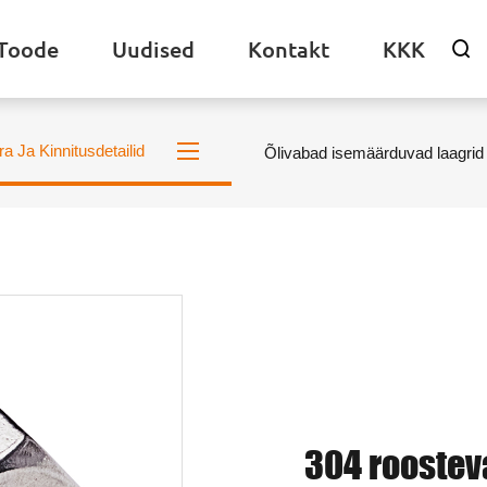
Toode
Uudised
Kontakt
KKK

ra Ja Kinnitusdetailid
Õlivabad isemäärduvad laagrid
304 roostev