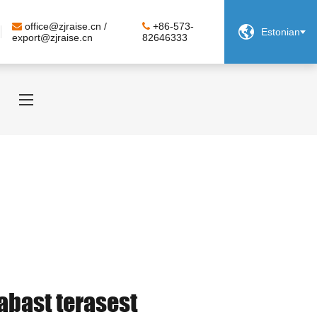
office@zjraise.cn /
+86-573-

Estonian
export@zjraise.cn
82646333
abast terasest