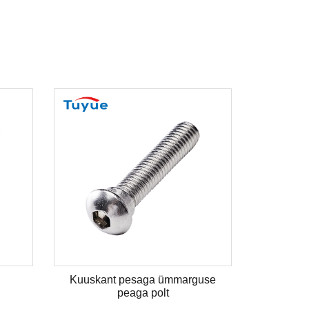
Rõnga polt
T-polt