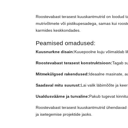
Roostevabast terasest kuuskantmutrid on loodud ta
mutrivõtmete või pistikupesadega, samas kui rooste
karmides keskkondades.
Peamised omadused:
Kuusnurkne disain:
Kuuepoolne kuju võimaldab lih
Roostevabast terasest konstruktsioon:
Tagab su
Mitmekülgsed rakendused:
Ideaalne masinate, au
Saadaval mitu suurust:
Lai valik läbimõõte ja kee
Usaldusväärne ja turvaline:
Pakub tugevat kinnitu
Roostevabast terasest kuuskantmutrid ühendavad e
ja isetegemise projektide jaoks.