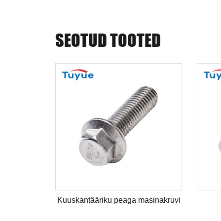
SEOTUD TOOTED
Kuuskantpolt DIN912
Kuuskant pesa
peaga