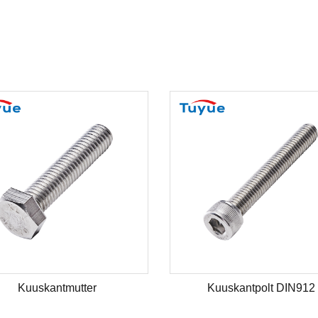
ga ümmarguse
Kuuskantpistikupesaga ümmarguse
 polt
peaga masinakruvi