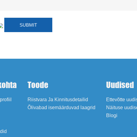
kohta
Toode
Uudised
profiil
Riistvara Ja Kinnitusdetailid
Ettevõtte uud
Õlivabad isemäärduvad laagrid
Näituse uudis
Blogi
adid