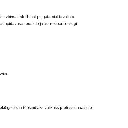
n võimaldab lihtsat pingutamist tavaliste
stupidavuse roostele ja korrosioonile isegi
aoks.
ülgseks ja töökindlaks valikuks professionaalsete