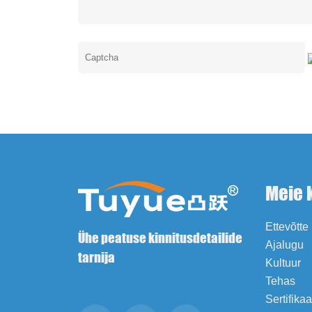
Meie 
Ettevõtte 
Ühe peatuse kinnitusdetailide
Ajalugu
tarnija
Kultuur
Tehas
Sertifika