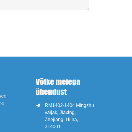
Võtke meiega
ühendust
ised
ed
RM1402-1404 Mingzhu

väljak, Jiaxing,
Zhejiang, Hiina,
314001