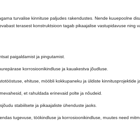
gama turvalise kinnituse paljudes rakendustes. Nende kuuepoolne disai
vabast terasest konstruktsioon tagab pikaajalise vastupidavuse ning va
tsat paigaldamist ja pingutamist.
urepärase korrosioonikindluse ja kauakestva jõudluse.
totööstuse, ehituse, mööbli kokkupaneku ja üldiste kinnitusprojektide j
rmevahesid, et rahuldada erinevaid polte ja nõudeid.
sjõudu stabiilsete ja pikaajaliste ühenduste jaoks.
ndas tugevuse, töökindluse ja korrosioonikindluse, muutes need mitmek