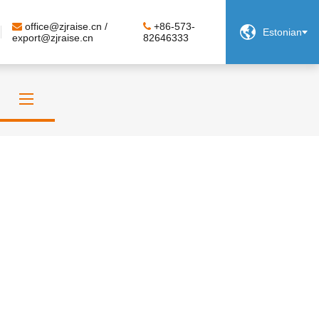
office@zjraise.cn /
+86-573-

Estonian
export@zjraise.cn
82646333