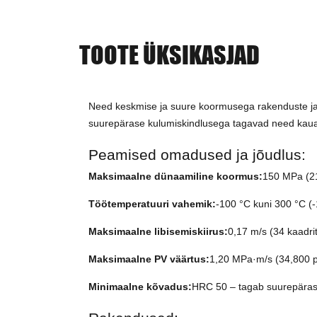
TOOTE ÜKSIKASJAD
Need keskmise ja suure koormusega rakenduste jao
suurepärase kulumiskindlusega tagavad need kauak
Peamised omadused ja jõudlus:
Maksimaalne dünaamiline koormus:
150 MPa (21
Töötemperatuuri vahemik:
-100 °C kuni 300 °C (-
Maksimaalne libisemiskiirus:
0,17 m/s (34 kaadrit
Maksimaalne PV väärtus:
1,20 MPa·m/s (34,800 ps
Minimaalne kõvadus:
HRC 50 – tagab suurepärase