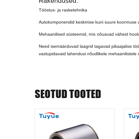
Rakendused:
Tööstus- ja rasketehnika
Autokomponendid keskmise kuni suure koormuse a
Mehaanilised süsteemid, mis nõuavad vähest hoold
Need isemäärduvad laagrid tagavad pikaajalise töö
vastupidavaid lahendusi nõudlikele mehaanilistele
SEOTUD TOOTED