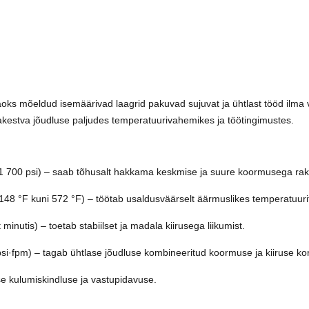
ks mõeldud isemäärivad laagrid pakuvad sujuvat ja ühtlast tööd ilma 
estva jõudluse paljudes temperatuurivahemikes ja töötingimustes.
 700 psi) – saab tõhusalt hakkama keskmise ja suure koormusega ra
148 °F kuni 572 °F) – töötab usaldusväärselt äärmuslikes temperatuuri
 minutis) – toetab stabiilset ja madala kiirusega liikumist.
i·fpm) – tagab ühtlase jõudluse kombineeritud koormuse ja kiiruse kor
 kulumiskindluse ja vastupidavuse.