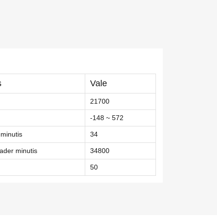
s
Vale
21700
-148 ~ 572
minutis
34
aader minutis
34800
50