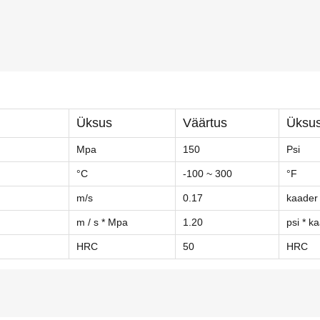
Üksus
Väärtus
Üksu
Mpa
150
Psi
°C
-100 ~ 300
°F
m/s
0.17
kaader 
m / s * Mpa
1.20
psi * k
HRC
50
HRC