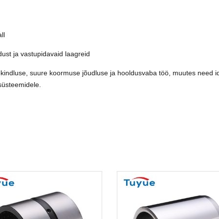
ll
ust ja vastupidavaid laagreid
kindluse, suure koormuse jõudluse ja hooldusvaba töö, muutes need ide
 süsteemidele.