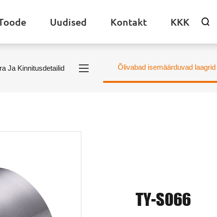
Toode
Uudised
Kontakt
KKK

Õlivabad isemäärduvad laagrid
ra Ja Kinnitusdetailid
TY-S066