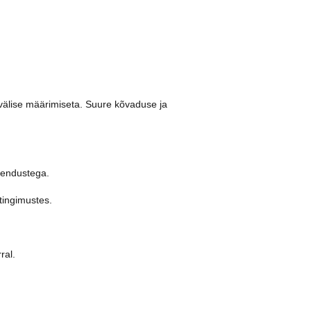
välise määrimiseta. Suure kõvaduse ja
kendustega.
tingimustes.
ral.