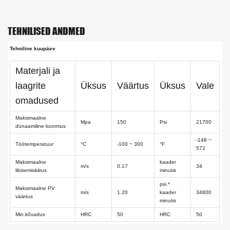
TEHNILISED ANDMED
Tehniline kuupäev
Materjali ja
laagrite
Üksus
Väärtus
Üksus
Vale
omadused
Maksimaalne
Mpa
150
Psi
21700
dünaamiline koormus
-148 ~
Töötemperatuur
°C
-100 ~ 300
°F
572
Maksimaalne
kaader
m/s
0.17
34
libisemiskiirus
minutis
psi *
Maksimaalne PV
m/s
1.20
kaader
34800
väärtus
minutis
Min.kõvadus
HRC
50
HRC
50