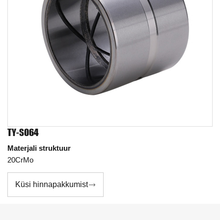
TY-S064
Materjali struktuur
20CrMo
Küsi hinnapakkumist
