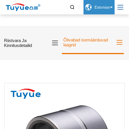


Estonian
Õlivabad isemäärduvad
Riistvara Ja
laagrid
Kinnitusdetailid