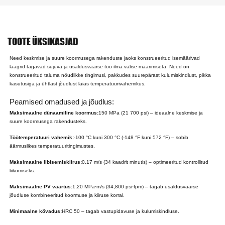
TOOTE ÜKSIKASJAD
Need keskmise ja suure koormusega rakenduste jaoks konstrueeritud isemäärivad
laagrid tagavad sujuva ja usaldusväärse töö ilma välise määrimiseta. Need on
konstrueeritud taluma nõudlikke tingimusi, pakkudes suurepärast kulumiskindlust, pikka
kasutusiga ja ühtlast jõudlust laias temperatuurivahemikus.
Peamised omadused ja jõudlus:
Maksimaalne dünaamiline koormus:
150 MPa (21 700 psi) – ideaalne keskmise ja
suure koormusega rakendusteks.
Töötemperatuuri vahemik:
-100 °C kuni 300 °C (-148 °F kuni 572 °F) – sobib
äärmuslikes temperatuuritingimustes.
Maksimaalne libisemiskiirus:
0,17 m/s (34 kaadrit minutis) – optimeeritud kontrollitud
liikumiseks.
Maksimaalne PV väärtus:
1,20 MPa·m/s (34,800 psi·fpm) – tagab usaldusväärse
jõudluse kombineeritud koormuse ja kiiruse korral.
Minimaalne kõvadus:
HRC 50 – tagab vastupidavuse ja kulumiskindluse.