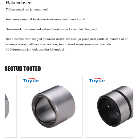
Rakendused:
Tööstusmasinad ja -seadmed
Autokomponendid keskmise kuni suure koormuse korral
Süsteemid, mis nõuavad vähest hooldust ja töökindlaid laagreid
Need isemäärivad laagrid pakuvad usaldusväärset ja pikaajalist jõudlust, muutes need
suurepäraseks valikuks inseneridele, kes otsivad suure koormuse, madala
hõõrdumisega ja hooldusvabu lahendusi.
SEOTUD TOOTED