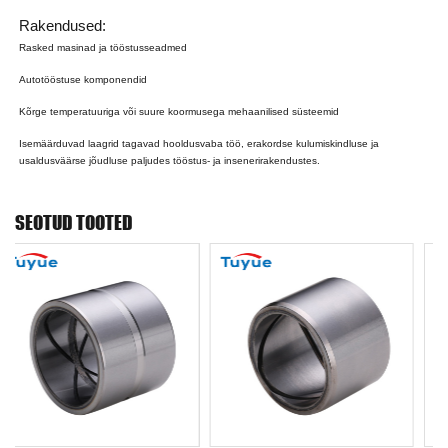
Rakendused:
Rasked masinad ja tööstusseadmed
Autotööstuse komponendid
Kõrge temperatuuriga või suure koormusega mehaanilised süsteemid
Isemäärduvad laagrid tagavad hooldusvaba töö, erakordse kulumiskindluse ja
usaldusväärse jõudluse paljudes tööstus- ja insenerirakendustes.
SEOTUD TOOTED