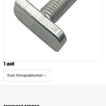
T-polt
Küsi hinnapakkumist
