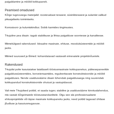
paigaldamine ja mööbli kokkupanek.
Peamised omadused
Kõrge tugevusega materjalid: roostevabast terasest, süsinikterasest ja sulamist valikud
pikaajaliseks toimimiseks.
Korrosiooni- ja kulumiskindlus: Sobib karmides tingimustes.
T-kujuline pea disain: tagab stabiilsuse ja lihtsa paigalduse soontesse ja kanalitesse.
Mitmekülgsed rakendused: Ideaalne masinate, ehituse, moodulsüsteemide ja mööbli
jaoks.
Mitmed suurused ja lõimed: kohandatavad vastavalt erinevatele projektinõuetele.
Rakendused
T-kujulisi polte kasutatakse laialdaselt tööstusmasinate kokkupanekus, päikesepaneelide
paigaldussüsteemides, konveierraamides, reguleeritavate konstruktsioonide ja mööbli
paigalduses. Nende usaldusväärne disain lühendab paigaldusaega ning suurendab
kokkupandud konstruktsioonide ohutust ja vastupidavust.
Vali meie T-kujulised poldid, et saada tugev, stabiilne ja usaldusväärne kinnituslahendus,
mis vastab kõrgeimatele tööstusstandarditele. Olgu see siis professionaalsete
ehitusprojektide või täpse masinate kokkupaneku jaoks, need poldid tagavad ühtlase
jõudluse ja kasutusmugavuse.