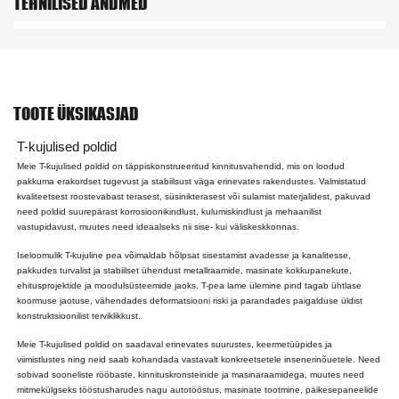
TEHNILISED ANDMED
TOOTE ÜKSIKASJAD
T-kujulised poldid
Meie T-kujulised poldid on täppiskonstrueeritud kinnitusvahendid, mis on loodud
pakkuma erakordset tugevust ja stabiilsust väga erinevates rakendustes. Valmistatud
kvaliteetsest roostevabast terasest, süsinikterasest või sulamist materjalidest, pakuvad
need poldid suurepärast korrosioonikindlust, kulumiskindlust ja mehaanilist
vastupidavust, muutes need ideaalseks nii sise- kui väliskeskkonnas.
Iseloomulik T-kujuline pea võimaldab hõlpsat sisestamist avadesse ja kanalitesse,
pakkudes turvalist ja stabiilset ühendust metallraamide, masinate kokkupanekute,
ehitusprojektide ja moodulsüsteemide jaoks. T-pea lame ülemine pind tagab ühtlase
koormuse jaotuse, vähendades deformatsiooni riski ja parandades paigalduse üldist
konstruktsioonilist terviklikkust.
Meie T-kujulised poldid on saadaval erinevates suurustes, keermetüüpides ja
viimistlustes ning neid saab kohandada vastavalt konkreetsetele insenerinõuetele. Need
sobivad sooneliste rööbaste, kinnituskronsteinide ja masinaraamidega, muutes need
mitmekülgseks tööstusharudes nagu autotööstus, masinate tootmine, päikesepaneelide