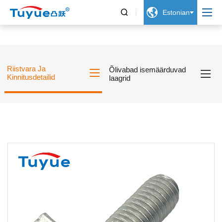


Estonian
Riistvara Ja
Õlivabad isemäärduvad
Kinnitusdetailid
laagrid