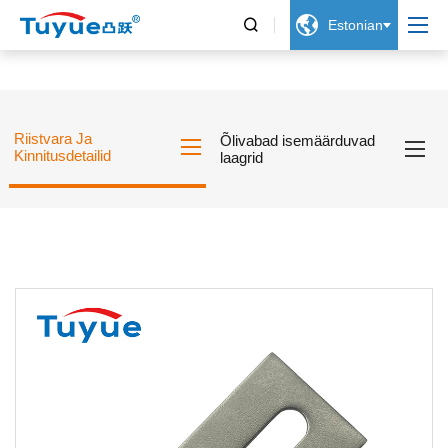


Estonian
Riistvara Ja
Õlivabad isemäärduvad
Kinnitusdetailid
laagrid