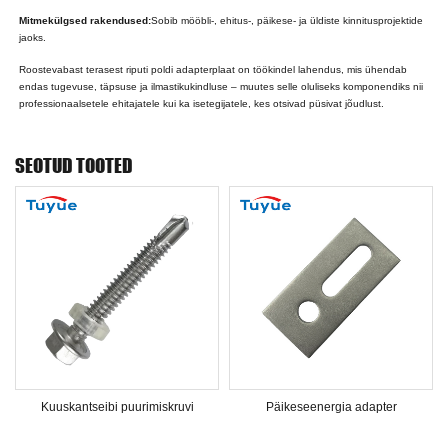
Mitmekülgsed rakendused:
Sobib mööbli-, ehitus-, päikese- ja üldiste kinnitusprojektide
jaoks.
Roostevabast terasest riputi poldi adapterplaat on töökindel lahendus, mis ühendab
endas tugevuse, täpsuse ja ilmastikukindluse – muutes selle oluliseks komponendiks nii
professionaalsetele ehitajatele kui ka isetegijatele, kes otsivad püsivat jõudlust.
SEOTUD TOOTED
Kuuskantseibi puurimiskruvi
Päikeseenergia adapter