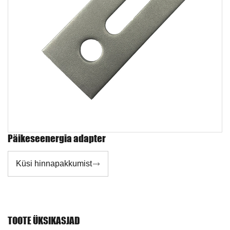
Päikeseenergia adapter
Küsi hinnapakkumist

TOOTE ÜKSIKASJAD