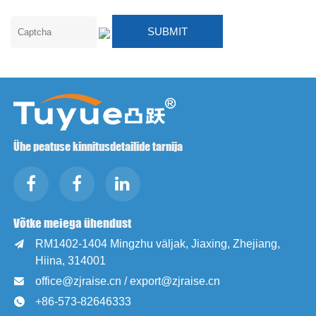
Ühe peatuse kinnitusdetailide tarnija
Võtke meiega ühendust
RM1402-1404 Mingzhu väljak, Jiaxing, Zhejiang,

Hiina, 314001
office@zjraise.cn / export@zjraise.cn

+86-573-82646333
