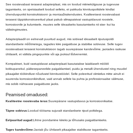
See roostevabast terasest adapterplaat, mis on loodud mitmekülgsuse ja tugevuse
tagamiseks, on spetsiaalselt loodud selleks, et pakkuda kinnituspoltidele kindlat
ühenduspunkti konstruktsiooni- ja montaažirakendustes. Kvaliteetsest roostevabast
terasest täppiskonstrueeritud plaat pakub silmapaistvat vastupidavust roostele,
korrosioonile ja kulumisele, muutes selle ideaalseks kasutamiseks nii sise- kui ka
välistingimustes.
Adapterplaadil on eelnevalt puuritud augud, mis sobivad ideaalselt riputuspoldi
standardsete mõõtmetega, tagades kiire paigalduse ja stabiilse sobivuse. Selle tugev
roostevabast terasest konstruktsioon tagab suurepärase kandevõime, jaotades raskuse
ühtlaselt, et vältida pingepunkte või aja jooksul lõdvenemist.
Kompaktset, kuid vastupidavat adapterplaati kasutatakse laialdaselt mööbli
kokkupanekul, päikesepaneelide paigaldamisel, puidu ja metalli ühendustel ning muudel
pikaajalist töökindlust nõudvatel kinnitustöödel. Selle poleeritud viimistlus mitte ainult ei
suurenda korrosioonikindlust, vaid annab sellele ka puhta ja professionaalse välimuse,
mis sobib nähtavate paigalduste jaoks.
Peamised omadused:
Kvaliteetne roostevaba teras:
Suurepärane vastupidavus ja korrosioonikaitse.
Täpne sobivus:
Loodud töötama sujuvalt standardsete riputi poltidega.
Eelpuuritud augud:
Lihtne joondamine kiireks ja tõhusaks paigaldamiseks.
Tugev kandevõime:
Jaotab jõu ühtlaselt pikaajalise stabiilsuse tagamiseks.