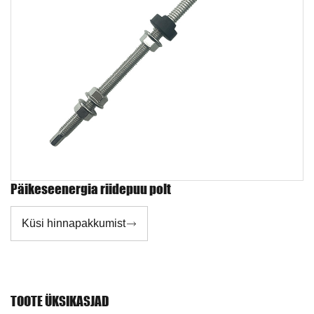
Päikeseenergia riidepuu polt
Küsi hinnapakkumist

TOOTE ÜKSIKASJAD