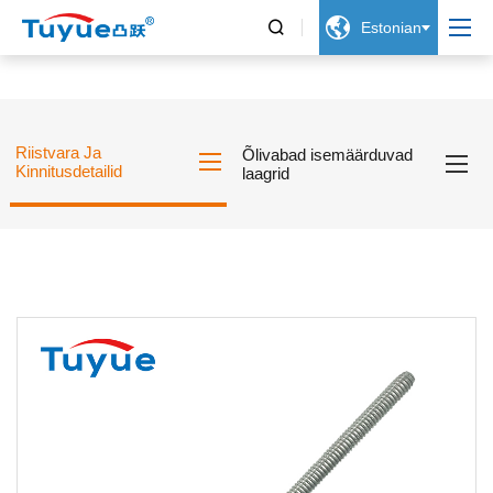


Estonian
Riistvara Ja
Õlivabad isemäärduvad
Kinnitusdetailid
laagrid