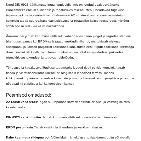
Need DIN 6923 äärikumutteritega riputipoldid, mis on loodud usaldusväärseks
kinnitamiseks ehituses, mööblis ja tööstuslikes rakendustes, ühendavad tugevuse,
täpsuse ja korrosioonikindluse. Kvaliteetsest A2 roostevabast terasest valmistatud
komplekt tagab suurepärase vastupidavuse ja pikaajalise kaitse rooste eest, mistõttu
sobib see nii sise- kui ka väliskeskkonda.
Äärikumutter jaotab koormuse ühtlaselt, vähendades pinna pinget ja tagades stabiilse
ühenduse, samas kui EPDM-seib tagab veekindla tihendi, mis takistab niiskuse
sissepääsu ja kaitseb paigaldist keskkonnakahjustuste eest. Riputi poldi kahe keermega
disain võimaldab kindlat kinnitamist puidust või metallist aluspindadele, pakkudes
mitmekülgset rakendust ja tugevat hoidejõudu.
Tõhususe ja kauakestva jõudluse tagamiseks loodud riputi poltide komplekt tagab
tiheda ja vibratsioonikindla ühenduse ning sobib ideaalselt terrassi, mööbli
kokkupaneku, päikesepaneelide kinnituste ja muude konstruktsiooniprojektide jaoks, mis
nõuavad nii stabiilsust kui ka korrosioonikaitset.
Peamised omadused:
A2 roostevaba teras:
Tagab suurepärase korrosioonikindluse sise- ja välistingimustes
kasutamiseks.
DIN 6923 ääriku mutter:
Jaotab koormuse ühtlaselt turvaliseks kinnitamiseks.
EPDM pesumasin:
Tagab veekindla tihenduse ja keskkonnakaitse.
Kahe keermega riidepuu polt:
Võimaldab mitmekülgset paigaldamist puitu või metalli.