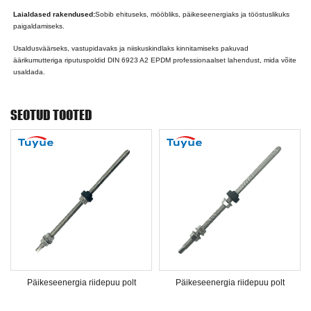
Laialdased rakendused:
Sobib ehituseks, mööbliks, päikeseenergiaks ja tööstuslikuks
paigaldamiseks.
Usaldusväärseks, vastupidavaks ja niiskuskindlaks kinnitamiseks pakuvad
äärikumutteriga riputuspoldid DIN 6923 A2 EPDM professionaalset lahendust, mida võite
usaldada.
SEOTUD TOOTED
Päikeseenergia riidepuu polt
Päikeseenergia riidepuu polt