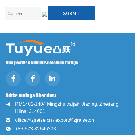
Ühe peatuse kinnitusdetailide tarnija
Võtke meiega ühendust
RM1402-1404 Mingzhu väljak, Jiaxing, Zhejiang,

Hiina, 314001
office@zjraise.cn / export@zjraise.cn

+86-573-82646333
