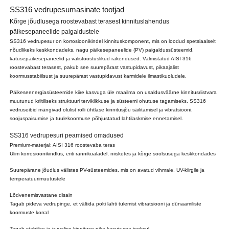
SS316 vedrupesumasinate tootjad
Kõrge jõudlusega roostevabast terasest kinnituslahendus
päikesepaneelide paigaldustele
SS316 vedrupesur on korrosioonikindel kinnituskomponent, mis on loodud spetsiaalselt
nõudlikeks keskkondadeks, nagu päikesepaneelide (PV) paigaldussüsteemid,
katusepäikesepaneelid ja välistööstuslikud rakendused. Valmistatud AISI 316
roostevabast terasest, pakub see suurepärast vastupidavust, pikaajalist
koormusstabiilsust ja suurepärast vastupidavust karmidele ilmastikuoludele.
Päikeseenergiasüsteemide kiire kasvuga üle maailma on usaldusväärne kinnitusriistvara
muutunud kriitiliseks struktuuri terviklikkuse ja süsteemi ohutuse tagamiseks. SS316
vedruseibid mängivad olulist rolli ühtlase kinnitusjõu säilitamisel ja vibratsiooni,
soojuspaisumise ja tuulekoormuse põhjustatud lahtilaskmise ennetamisel.
SS316 vedrupesuri peamised omadused
Premium-materjal: AISI 316 roostevaba teras
Ülim korrosioonikindlus, eriti rannikualadel, niisketes ja kõrge soolsusega keskkondades
Suurepärane jõudlus välistes PV-süsteemides, mis on avatud vihmale, UV-kiirgile ja
temperatuurimuutustele
Lõdvenemisvastane disain
Tagab pideva vedrupinge, et vältida polti lahti tulemist vibratsiooni ja dünaamiliste
koormuste korral
Tagab stabiilse ja turvalise kinnituse pika kasutusea jooksul