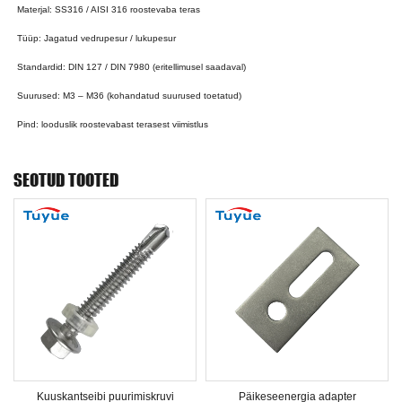
Materjal: SS316 / AISI 316 roostevaba teras
Tüüp: Jagatud vedrupesur / lukupesur
Standardid: DIN 127 / DIN 7980 (eritellimusel saadaval)
Suurused: M3 – M36 (kohandatud suurused toetatud)
Pind: looduslik roostevabast terasest viimistlus
SEOTUD TOOTED
Kuuskantseibi puurimiskruvi
Päikeseenergia adapter