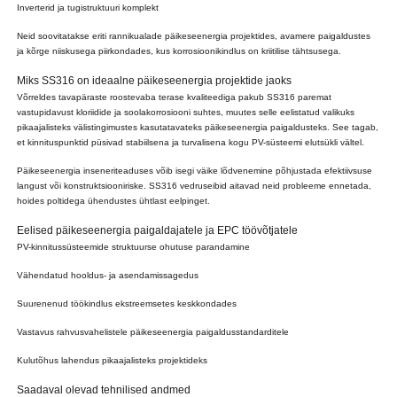
Inverterid ja tugistruktuuri komplekt
Neid soovitatakse eriti rannikualade päikeseenergia projektides, avamere paigaldustes
ja kõrge niiskusega piirkondades, kus korrosioonikindlus on kriitilise tähtsusega.
Miks SS316 on ideaalne päikeseenergia projektide jaoks
Võrreldes tavapäraste roostevaba terase kvaliteediga pakub SS316 paremat
vastupidavust kloriidide ja soolakorrosiooni suhtes, muutes selle eelistatud valikuks
pikaajalisteks välistingimustes kasutatavateks päikeseenergia paigaldusteks. See tagab,
et kinnituspunktid püsivad stabiilsena ja turvalisena kogu PV-süsteemi elutsükli vältel.
Päikeseenergia inseneriteaduses võib isegi väike lõdvenemine põhjustada efektiivsuse
langust või konstruktsiooniriske. SS316 vedruseibid aitavad neid probleeme ennetada,
hoides poltidega ühendustes ühtlast eelpinget.
Eelised päikeseenergia paigaldajatele ja EPC töövõtjatele
PV-kinnitussüsteemide struktuurse ohutuse parandamine
Vähendatud hooldus- ja asendamissagedus
Suurenenud töökindlus ekstreemsetes keskkondades
Vastavus rahvusvahelistele päikeseenergia paigaldusstandarditele
Kulutõhus lahendus pikaajalisteks projektideks
Saadaval olevad tehnilised andmed