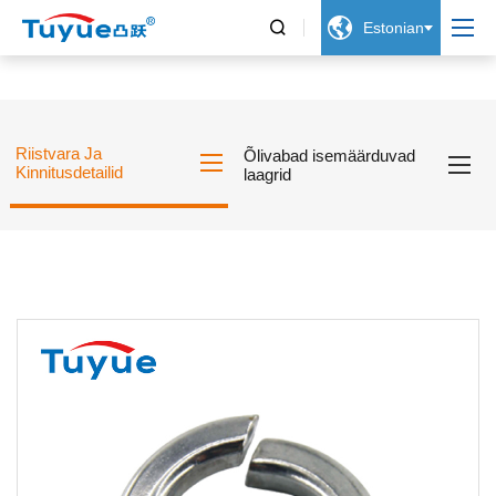


Estonian
Riistvara Ja
Õlivabad isemäärduvad
Kinnitusdetailid
laagrid