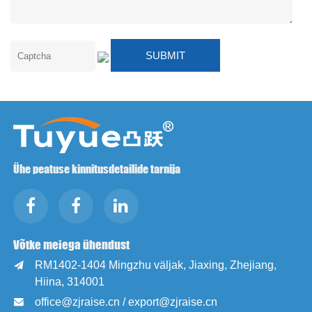
Ühe peatuse kinnitusdetailide tarnija
Võtke meiega ühendust
RM1402-1404 Mingzhu väljak, Jiaxing, Zhejiang,

Hiina, 314001
office@zjraise.cn / export@zjraise.cn
