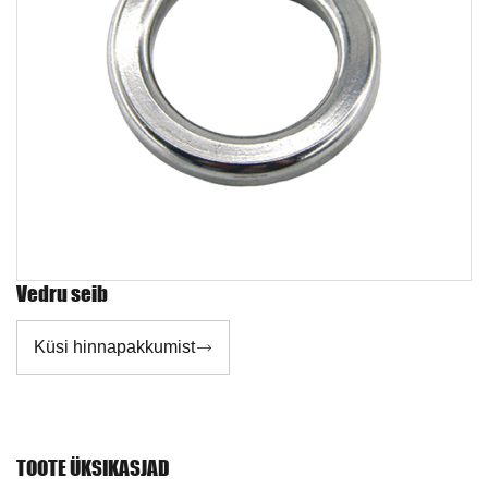
Vedru seib
Küsi hinnapakkumist

TOOTE ÜKSIKASJAD