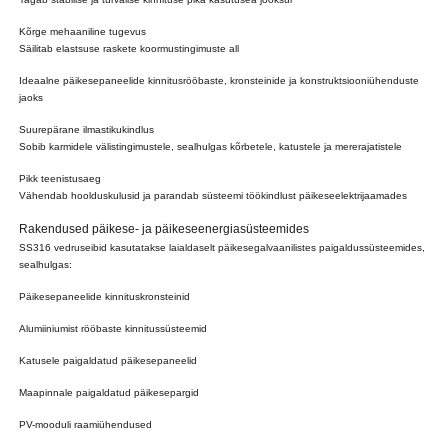
Kõrge mehaaniline tugevus
Säilitab elastsuse raskete koormustingimuste all
Ideaalne päikesepaneelide kinnitusrööbaste, kronsteinide ja konstruktsiooniühenduste
jaoks
Suurepärane ilmastikukindlus
Sobib karmidele välistingimustele, sealhulgas kõrbetele, katustele ja mererajatistele
Pikk teenistusaeg
Vähendab hoolduskulusid ja parandab süsteemi töökindlust päikeseelektrijaamades
Rakendused päikese- ja päikeseenergiasüsteemides
SS316 vedruseibid kasutatakse laialdaselt päikesegalvaanilistes paigaldussüsteemides,
sealhulgas:
Päikesepaneelide kinnituskronsteinid
Alumiiniumist rööbaste kinnitussüsteemid
Katusele paigaldatud päikesepaneelid
Maapinnale paigaldatud päikesepargid
PV-mooduli raamiühendused