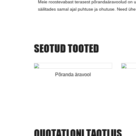
Meie roostevabast terasest põrandaäravoolud on u
säilitades samal ajal puhtuse ja ohutuse. Need ühend
SEOTUD TOOTED
ol
Põranda äravool
QUOTATLONI TAOTLUS