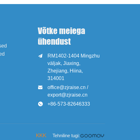
Võtke meiega
ühendust
ised
ed
RM1402-1404 Mingzhu

väljak, Jiaxing,
Zhejiang, Hiina,
314001
office@zjraise.cn /

export@zjraise.cn
+86-573-82646333

KKK
Tehniline tugi: