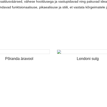
saldusväärsed, vähese hooldusega ja vastupidavad ning pakuvad ideaa
avad funktsionaalsuse, pikaealisuse ja stiili, et vastata kõrgeimatele j
Põranda äravool
Londoni sulg