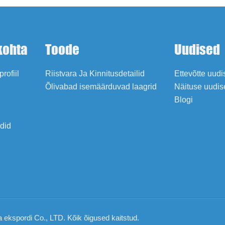
kohta
Toode
Uudised
profiil
Riistvara Ja Kinnitusdetailid
Ettevõtte uud
Õlivabad isemäärduvad laagrid
Näituse uudis
Blogi
adid
a ekspordi Co., LTD. Kõik õigused kaitstud.