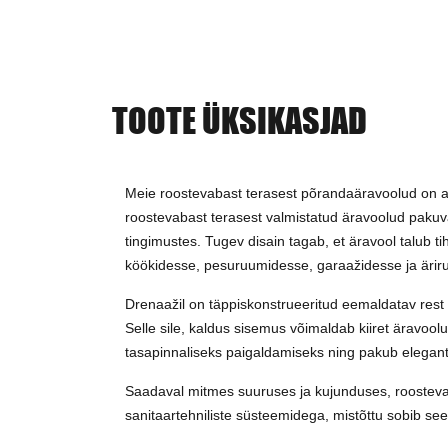
TOOTE ÜKSIKASJAD
Meie roostevabast terasest põrandaäravoolud on as
roostevabast terasest valmistatud äravoolud pakuv
tingimustes. Tugev disain tagab, et äravool talub t
köökidesse, pesuruumidesse, garaažidesse ja äri
Drenaažil on täppiskonstrueeritud eemaldatav rest 
Selle sile, kaldus sisemus võimaldab kiiret äravo
tasapinnaliseks paigaldamiseks ning pakub elegants
Saadaval mitmes suuruses ja kujunduses, roostevabas
sanitaartehniliste süsteemidega, mistõttu sobib see 