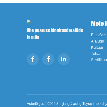
Meie 
Ühe peatuse kinnitusdetailide
Ettevõtte 
tarnija
Ajalugu
Kultuur
Tehas
Sertifika
Autoriõigus ©2025 Zhejiang Jiaxing Tuyue impordi j