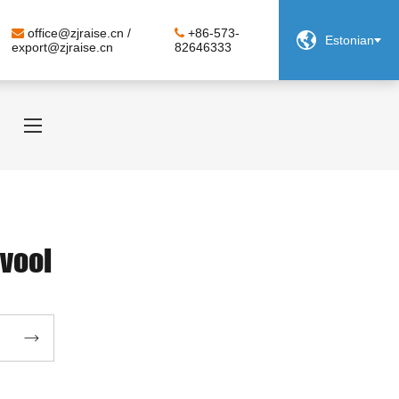
office@zjraise.cn /
+86-573-

Estonian
export@zjraise.cn
82646333
vool
