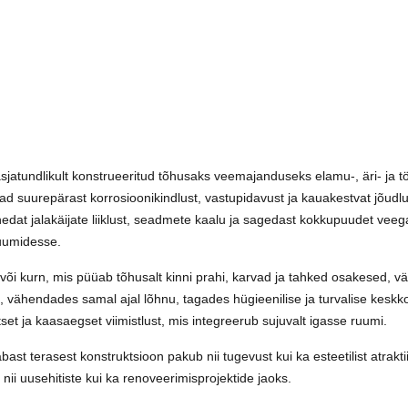
jatundlikult konstrueeritud tõhusaks veemajanduseks elamu-, äri- ja 
ad suurepärast korrosioonikindlust, vastupidavust ja kauakestvat jõudl
ihedat jalakäijate liiklust, seadmete kaalu ja sagedast kokkupuudet ve
ruumidesse.
või kurn, mis püüab tõhusalt kinni prahi, karvad ja tahked osakesed, vä
olu, vähendades samal ajal lõhnu, tagades hügieenilise ja turvalise ke
et ja kaasaegset viimistlust, mis integreerub sujuvalt igasse ruumi.
t terasest konstruktsioon pakub nii tugevust kui ka esteetilist atraktii
nii uusehitiste kui ka renoveerimisprojektide jaoks.