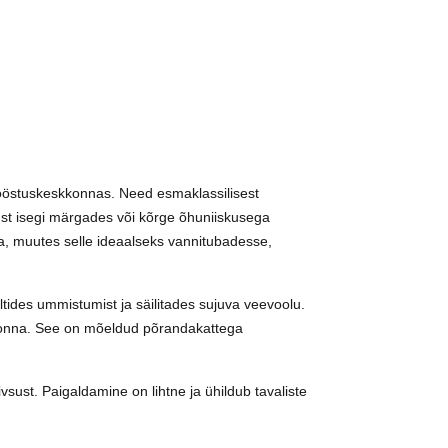
tööstuskeskkonnas. Need esmaklassilisest
ust isegi märgades või kõrge õhuniiskusega
ega, muutes selle ideaalseks vannitubadesse,
ltides ummistumist ja säilitades sujuva veevoolu.
skkonna. See on mõeldud põrandakattega
vsust. Paigaldamine on lihtne ja ühildub tavaliste