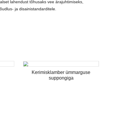
lset lahendust tõhusaks vee ärajuhtimiseks,
õudlus- ja disainistandarditele.
Kerimisklamber ümmarguse
suppongiga