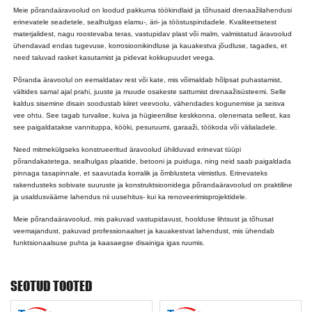
Meie põrandaäravoolud on loodud pakkuma töökindlaid ja tõhusaid drenaažilahendusi
erinevatele seadetele, sealhulgas elamu-, äri- ja tööstuspindadele. Kvaliteetsetest
materjalidest, nagu roostevaba teras, vastupidav plast või malm, valmistatud äravoolud
ühendavad endas tugevuse, korrosioonikindluse ja kauakestva jõudluse, tagades, et
need taluvad rasket kasutamist ja pidevat kokkupuudet veega.
Põranda äravoolul on eemaldatav rest või kate, mis võimaldab hõlpsat puhastamist,
vältides samal ajal prahi, juuste ja muude osakeste sattumist drenaažisüsteemi. Selle
kaldus sisemine disain soodustab kiiret veevoolu, vähendades kogunemise ja seisva
vee ohtu. See tagab turvalise, kuiva ja hügieenilise keskkonna, olenemata sellest, kas
see paigaldatakse vannituppa, kööki, pesuruumi, garaaži, töökoda või välialadele.
Need mitmekülgseks konstrueeritud äravoolud ühilduvad erinevat tüüpi
põrandakatetega, sealhulgas plaatide, betooni ja puiduga, ning neid saab paigaldada
pinnaga tasapinnale, et saavutada korralik ja õmblusteta viimistlus. Erinevateks
rakendusteks sobivate suuruste ja konstruktsioonidega põrandaäravoolud on praktiline
ja usaldusväärne lahendus nii uusehitus- kui ka renoveerimisprojektidele.
Meie põrandaäravoolud, mis pakuvad vastupidavust, hoolduse lihtsust ja tõhusat
veemajandust, pakuvad professionaalset ja kauakestvat lahendust, mis ühendab
funktsionaalsuse puhta ja kaasaegse disainiga igas ruumis.
SEOTUD TOOTED