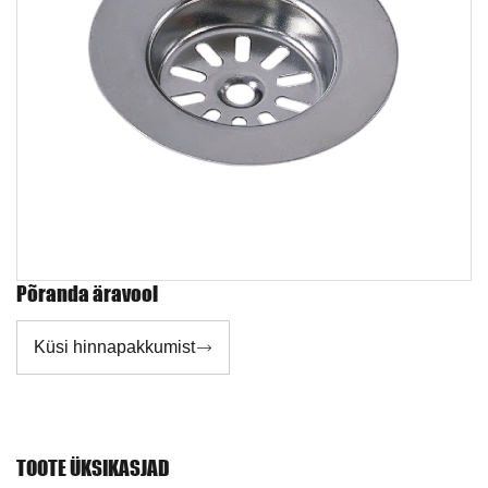
Põranda äravool
Küsi hinnapakkumist

TOOTE ÜKSIKASJAD