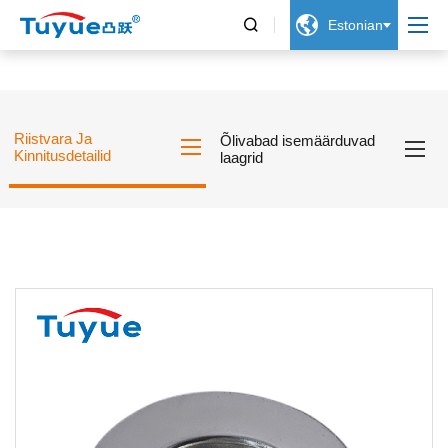


Estonian
Riistvara Ja
Õlivabad isemäärduvad
Kinnitusdetailid
laagrid