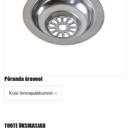
Põranda äravool
Küsi hinnapakkumist

TOOTE ÜKSIKASJAD