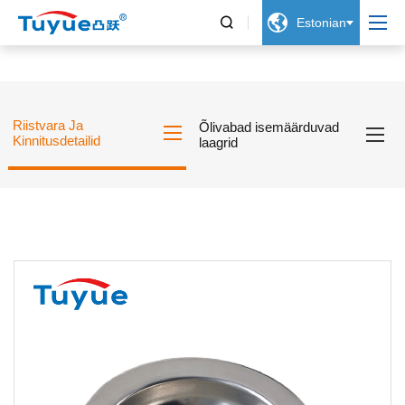


Estonian
Riistvara Ja
Õlivabad isemäärduvad
Kinnitusdetailid
laagrid