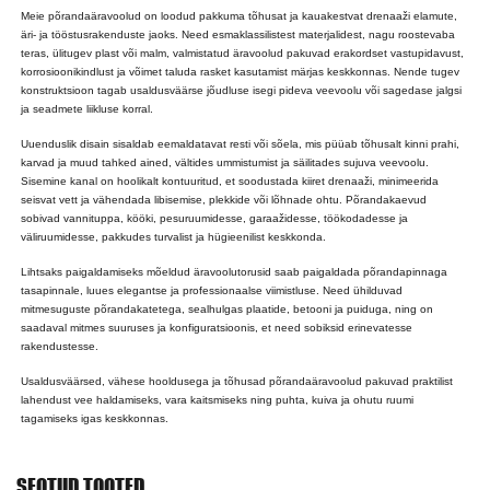
Meie põrandaäravoolud on loodud pakkuma tõhusat ja kauakestvat drenaaži elamute,
äri- ja tööstusrakenduste jaoks. Need esmaklassilistest materjalidest, nagu roostevaba
teras, ülitugev plast või malm, valmistatud äravoolud pakuvad erakordset vastupidavust,
korrosioonikindlust ja võimet taluda rasket kasutamist märjas keskkonnas. Nende tugev
konstruktsioon tagab usaldusväärse jõudluse isegi pideva veevoolu või sagedase jalgsi
ja seadmete liikluse korral.
Uuenduslik disain sisaldab eemaldatavat resti või sõela, mis püüab tõhusalt kinni prahi,
karvad ja muud tahked ained, vältides ummistumist ja säilitades sujuva veevoolu.
Sisemine kanal on hoolikalt kontuuritud, et soodustada kiiret drenaaži, minimeerida
seisvat vett ja vähendada libisemise, plekkide või lõhnade ohtu. Põrandakaevud
sobivad vannituppa, kööki, pesuruumidesse, garaažidesse, töökodadesse ja
väliruumidesse, pakkudes turvalist ja hügieenilist keskkonda.
Lihtsaks paigaldamiseks mõeldud äravoolutorusid saab paigaldada põrandapinnaga
tasapinnale, luues elegantse ja professionaalse viimistluse. Need ühilduvad
mitmesuguste põrandakatetega, sealhulgas plaatide, betooni ja puiduga, ning on
saadaval mitmes suuruses ja konfiguratsioonis, et need sobiksid erinevatesse
rakendustesse.
Usaldusväärsed, vähese hooldusega ja tõhusad põrandaäravoolud pakuvad praktilist
lahendust vee haldamiseks, vara kaitsmiseks ning puhta, kuiva ja ohutu ruumi
tagamiseks igas keskkonnas.
SEOTUD TOOTED