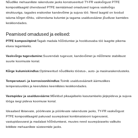
Nõudlike mehaaniliste rakenduste jaoks konstrueeritud TY-FR vaskvõrgust PTFE
komposiitlaagrid ühendavad PTFE isemäärivad omadused tugeva vaskvõrgu
struktuuriga, tagades erakordse kandevõime ja sujuva töö. Need laagrid on loodud
taluma kõrget rõhku, vähendama kulumist ja tagama usaldusväärse jõudluse karmides
keskkondades.
Peamised omadused ja eelised:
PTFE komposiitpind:
Tagab madala hõõrdumise ja hooldusvaba töö laagrite pikema
eluea tagamiseks.
Vaskvõrgu tugevdamine:
Suurendab tugevust, kandevõimet ja mõõtmete stabiilsust
suurte koormuste korral.
Kõrge kulumiskindlus:
Optimeeritud nõudlikeks tööstus-, auto- ja masinarakendusteks.
Temperatuuri- ja korrosioonikindlus:
Toimib usaldusväärselt äärmuslikes
temperatuurides ja keerulistes keemilistes keskkondades.
Vastupidav ja usaldusväärne:
Mõeldud pikaajaliseks kasutamiseks järjepideva ja sujuva
tööga isegi pideva koormuse korral.
Ideaalsed libisevate, pöörlevate ja pöörlevate rakenduste jaoks, TY-FR vaskvõrgust
PTFE komposiitlaagrid pakuvad suurepärast kombinatsiooni tugevusest,
vastupidavusest ja madalast hõõrdumisest, muutes need suurepäraseks valikuks
kriitiliste mehaaniliste süsteemide jaoks.