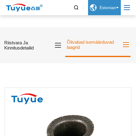


Estonian
Õlivabad isemäärduvad
Riistvara Ja
laagrid
Kinnitusdetailid