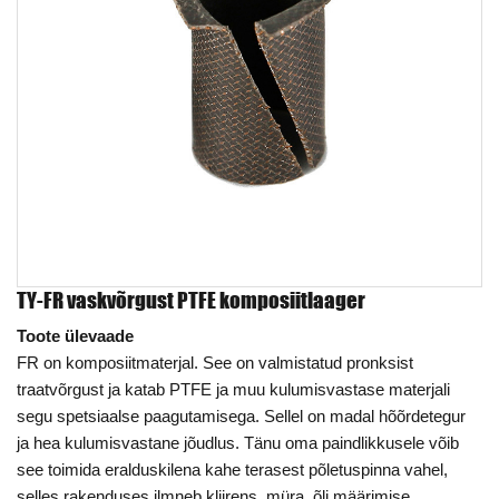
TY-FR vaskvõrgust PTFE komposiitlaager
Toote ülevaade
FR on komposiitmaterjal. See on valmistatud pronksist
traatvõrgust ja katab PTFE ja muu kulumisvastase materjali
segu spetsiaalse paagutamisega. Sellel on madal hõõrdetegur
ja hea kulumisvastane jõudlus. Tänu oma paindlikkusele võib
see toimida eralduskilena kahe terasest põletuspinna vahel,
selles rakenduses ilmneb kliirens, müra, õli määrimise,