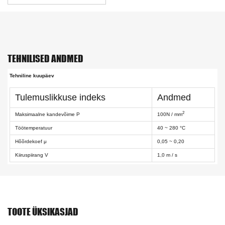
TEHNILISED ANDMED
Tehniline kuupäev
Tulemuslikkuse indeks
Andmed
2
Maksimaalne kandevõime P
100N / mm
Töötemperatuur
40 ~ 280 °C
Hõõrdekoef μ
0,05 ~ 0,20
Kiiruspiirang V
1,0 m / s
TOOTE ÜKSIKASJAD