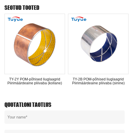
SEOTUD TOOTED
i
TY-2Y POM-põhised liuglaagrid
TY-2B POM-põhised liuglaagrid
Piirimäärdeaine pliivaba (kollane)
Piirimäärdeaine pliivaba (sinine)
QUOTATLONI TAOTLUS