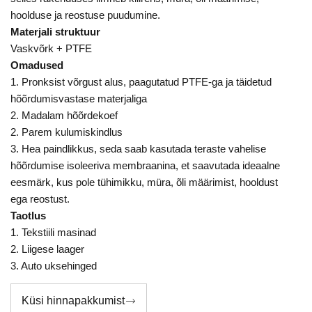
hoolduse ja reostuse puudumine.
Materjali struktuur
Vaskvõrk + PTFE
Omadused
1. Pronksist võrgust alus, paagutatud PTFE-ga ja täidetud
hõõrdumisvastase materjaliga
2. Madalam hõõrdekoef
2. Parem kulumiskindlus
3. Hea paindlikkus, seda saab kasutada teraste vahelise
hõõrdumise isoleeriva membraanina, et saavutada ideaalne
eesmärk, kus pole tühimikku, müra, õli määrimist, hooldust
ega reostust.
Taotlus
1. Tekstiili masinad
2. Liigese laager
3. Auto uksehinged
Küsi hinnapakkumist
