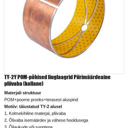
TY-2Y POM-põhised liuglaagrid Piirimäärdeaine
pliivaba (kollane)
Materjali struktuur
POM+poorne pronks+terasest aluspind
Motiiv: täiustatud TY-2 alusel
1. Kolmekihiline materjal, pliivaba
2. Õlivaba isemäärdev ja vähese hooldusega
3. Õliaukude või soontega