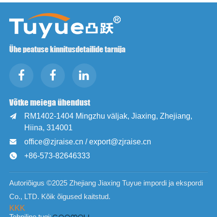
Ühe peatuse kinnitusdetailide tarnija
Võtke meiega ühendust
RM1402-1404 Mingzhu väljak, Jiaxing, Zhejiang,

Hiina, 314001
office@zjraise.cn / export@zjraise.cn

+86-573-82646333

Autoriõigus ©2025 Zhejiang Jiaxing Tuyue impordi ja ekspordi
Co., LTD. Kõik õigused kaitstud.
KKK
Tehniline tugi: