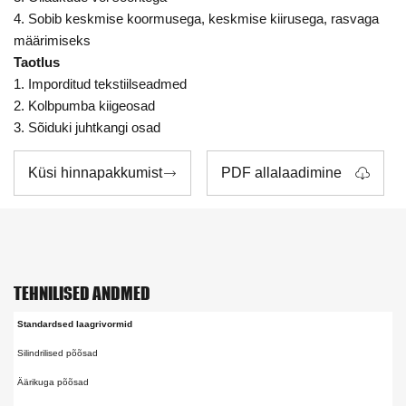
4. Sobib keskmise koormusega, keskmise kiirusega, rasvaga
määrimiseks
Taotlus
1. Imporditud tekstiilseadmed
2. Kolbpumba kiigeosad
3. Sõiduki juhtkangi osad
Küsi hinnapakkumist
PDF allalaadimine


TEHNILISED ANDMED
Standardsed laagrivormid
Silindrilised põõsad
Äärikuga põõsad