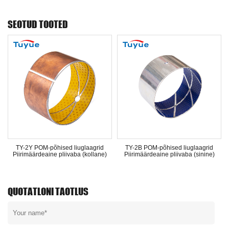
SEOTUD TOOTED
i
TY-2Y POM-põhised liuglaagrid
TY-2B POM-põhised liuglaagrid
Piirimäärdeaine pliivaba (kollane)
Piirimäärdeaine pliivaba (sinine)
QUOTATLONI TAOTLUS