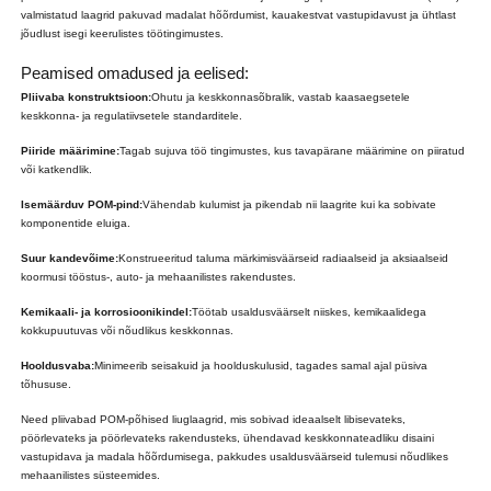
valmistatud laagrid pakuvad madalat hõõrdumist, kauakestvat vastupidavust ja ühtlast
jõudlust isegi keerulistes töötingimustes.
Peamised omadused ja eelised:
Pliivaba konstruktsioon:
Ohutu ja keskkonnasõbralik, vastab kaasaegsetele
keskkonna- ja regulatiivsetele standarditele.
Piiride määrimine:
Tagab sujuva töö tingimustes, kus tavapärane määrimine on piiratud
või katkendlik.
Isemäärduv POM-pind:
Vähendab kulumist ja pikendab nii laagrite kui ka sobivate
komponentide eluiga.
Suur kandevõime:
Konstrueeritud taluma märkimisväärseid radiaalseid ja aksiaalseid
koormusi tööstus-, auto- ja mehaanilistes rakendustes.
Kemikaali- ja korrosioonikindel:
Töötab usaldusväärselt niiskes, kemikaalidega
kokkupuutuvas või nõudlikus keskkonnas.
Hooldusvaba:
Minimeerib seisakuid ja hoolduskulusid, tagades samal ajal püsiva
tõhususe.
Need pliivabad POM-põhised liuglaagrid, mis sobivad ideaalselt libisevateks,
pöörlevateks ja pöörlevateks rakendusteks, ühendavad keskkonnateadliku disaini
vastupidava ja madala hõõrdumisega, pakkudes usaldusväärseid tulemusi nõudlikes
mehaanilistes süsteemides.