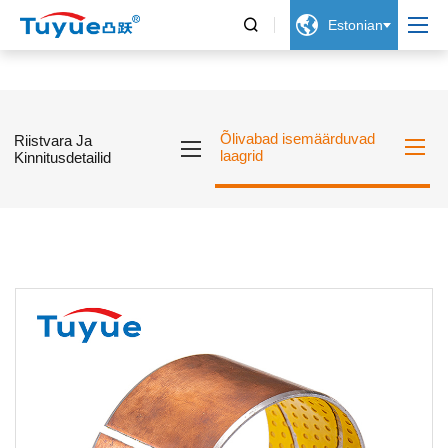


Estonian
Õlivabad isemäärduvad
Riistvara Ja
laagrid
Kinnitusdetailid