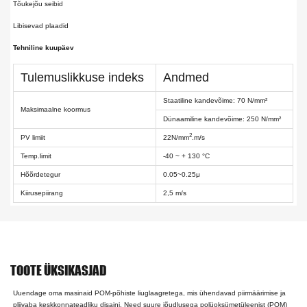
Tõukejõu seibid
Libisevad plaadid
Tehniline kuupäev
Tulemuslikkuse indeks
Andmed
Staatiline kandevõime: 70 N/mm²
Maksimaalne koormus
Dünaamiline kandevõime: 250 N/mm²
2
PV limiit
22N/mm
.m/s
Temp.limit
-40 ~ + 130 °C
Hõõrdetegur
0.05~0.25μ
Kiirusepiirang
2,5 m/s
TOOTE ÜKSIKASJAD
Uuendage oma masinaid POM-põhiste liuglaagretega, mis ühendavad piirmäärimise ja
pliivaba keskkonnateadliku disaini. Need suure jõudlusega polüoksümetüleenist (POM)