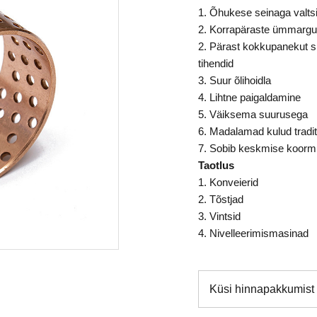
1. Õhukese seinaga valts
2. Korrapäraste ümmargu
2. Pärast kokkupanekut 
tihendid
3. Suur õlihoidla
4. Lihtne paigaldamine
5. Väiksema suurusega
6. Madalamad kulud tradi
7. Sobib keskmise koorm
Taotlus
1. Konveierid
2. Tõstjad
3. Vintsid
4. Nivelleerimismasinad
Küsi hinnapakkumist