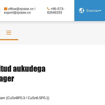
office@zjraise.cn /
+86-573-

Estonian
export@zjraise.cn
82646333
itud aukudega
aager
lam (CuSn8P0.3 / CuSn6.5P0.1)