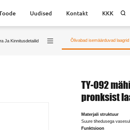
Toode
Uudised
Kontakt
KKK

Õlivabad isemäärduvad laagrid
ra Ja Kinnitusdetailid
TY-092 mäh
pronksist l
Materjali struktuur
Suure tihedusega vasesu
Funktsioon