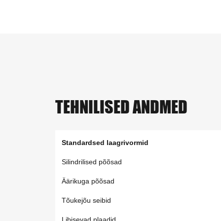
TEHNILISED ANDMED
Standardsed laagrivormid
Silindrilised põõsad
Äärikuga põõsad
Tõukejõu seibid
Libisevad plaadid