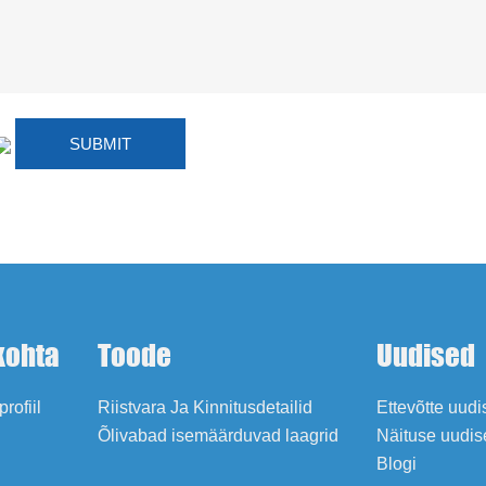
kohta
Toode
Uudised
profiil
Riistvara Ja Kinnitusdetailid
Ettevõtte uud
Õlivabad isemäärduvad laagrid
Näituse uudis
Blogi