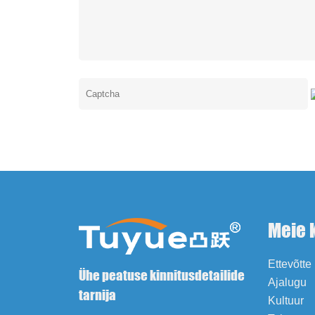
Meie 
Ettevõtte 
Ühe peatuse kinnitusdetailide
Ajalugu
tarnija
Kultuur