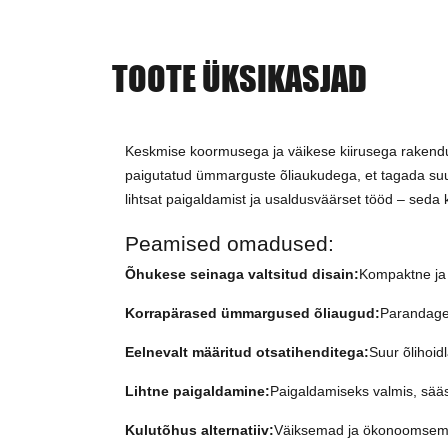
TOOTE ÜKSIKASJAD
Keskmise koormusega ja väikese kiirusega rakendus
paigutatud ümmarguste õliaukudega, et tagada suu
lihtsat paigaldamist ja usaldusväärset tööd – seda 
Peamised omadused:
Õhukese seinaga valtsitud disain:
Kompaktne ja 
Korrapärased ümmargused õliaugud:
Parandage 
Eelnevalt määritud otsatihenditega:
Suur õlihoid
Lihtne paigaldamine:
Paigaldamiseks valmis, sää
Kulutõhus alternatiiv:
Väiksemad ja ökonoomsemad 