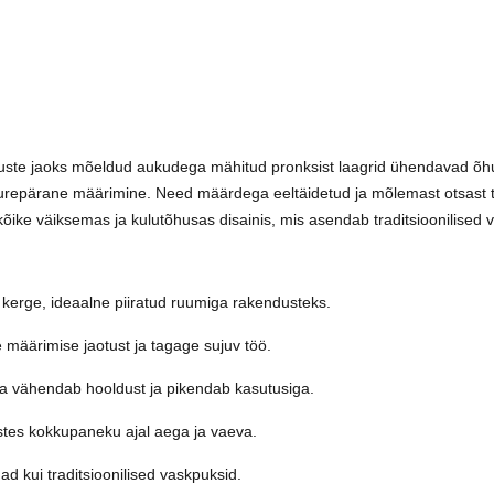
te jaoks mõeldud aukudega mähitud pronksist laagrid ühendavad õhukes
repärane määrimine. Need määrdega eeltäidetud ja mõlemast otsast tih
kõike väiksemas ja kulutõhusas disainis, mis asendab traditsioonilised 
kerge, ideaalne piiratud ruumiga rakendusteks.
määrimise jaotust ja tagage sujuv töö.
la vähendab hooldust ja pikendab kasutusiga.
stes kokkupaneku ajal aega ja vaeva.
kui traditsioonilised vaskpuksid.