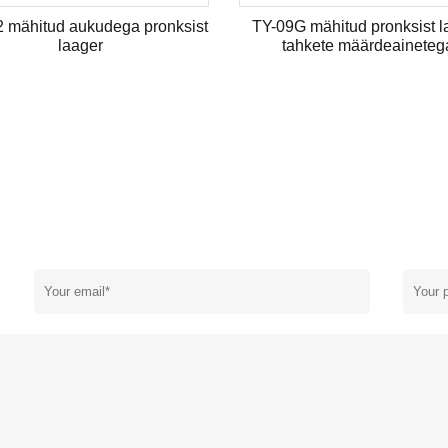
 mähitud aukudega pronksist
TY-09G mähitud pronksist l
laager
tahkete määrdeaineteg