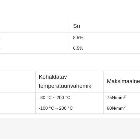
Sn
%
8.5%
%
6.5%
Kohaldatav
Maksimaalne
temperatuurivahemik
2
-80 °C ~ 200 °C
75N/mm
2
-100 °C ~ 200 °C
60N/mm