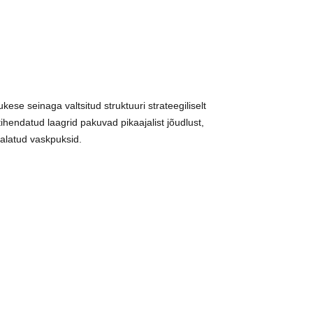
e seinaga valtsitud struktuuri strateegiliselt
endatud laagrid pakuvad pikaajalist jõudlust,
valatud vaskpuksid.