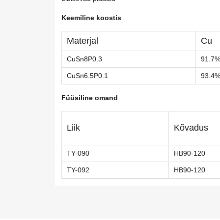
Keemiline koostis
Materjal
Cu
CuSn8P0.3
91.7
CuSn6.5P0.1
93.4
Füüsiline omand
Liik
Kõvadus
TY-090
HB90-120
TY-092
HB90-120