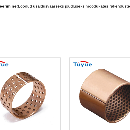
eerimine:
Loodud usaldusväärseks jõudluseks mõõdukates rakenduste