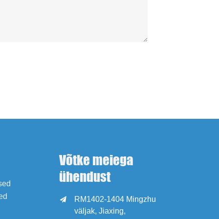
Võtke meiega
ühendust
ised
ed
RM1402-1404 Mingzhu

väljak, Jiaxing,