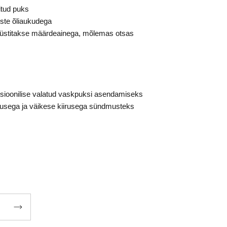
itud puks
ste õliaukudega
süstitakse määrdeainega, mõlemas otsas
tsioonilise valatud vaskpuksi asendamiseks
usega ja väikese kiirusega sündmusteks
