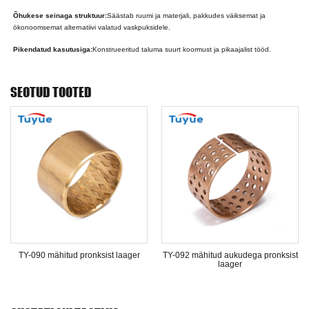
Õhukese seinaga struktuur:
Säästab ruumi ja materjali, pakkudes väiksemat ja
ökonoomsemat alternatiivi valatud vaskpuksidele.
Pikendatud kasutusiga:
Konstrueeritud taluma suurt koormust ja pikaajalist tööd.
SEOTUD TOOTED
TY-090 mähitud pronksist laager
TY-092 mähitud aukudega pronksist
laager