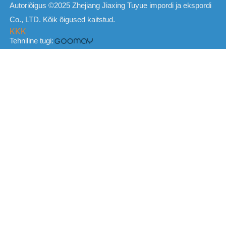
Autoriõigus ©2025 Zhejiang Jiaxing Tuyue impordi ja ekspordi
Co., LTD. Kõik õigused kaitstud.
KKK
Tehniline tugi: