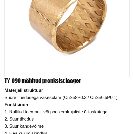
TY-090 mähitud pronksist laager
Materjali struktuur
Suure tihedusega vasesulam (CuSn8P0.3 / CuSn6.5P0.1)
Funktsioon
1. Rullitud teemant- või poolkerakujuliste õlitaskutega
2. Suur tihedus
3. Suur kandevõime
4. Hea kulumiskindlus