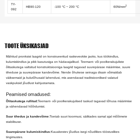
TY-
2
HB90-120
-100 °C ~ 200 °C
60N/mm
092
TOOTE ÜKSIKASJAD
Mähitud pronksist laagrid on konstrueeritud raskeveokite jaoks, kus töökindlus,
kulumiskindlus ja pikk kasutusiga on hädavajalikud. Teemant- või poolkerakujuliste
õlitaskutega valtsitud konstruktsiooniga laagrid tagavad suurepärase määrimise, suure
tiheduse ja suurepärase kandevõime. Nende õhukese seinaga disain võimaldab
väiksemaid ja kulutõhusaid lahendusi, mis asendavad traditsioonilised valatud
vaskpuksid jõudlust kahjustamata.
Peamised omadused:
Õlitaskutega rullitud:
Teemant- või poolkerakujulised taskud tagavad tõhusa määrimise
ja vähendavad hõõrdumist.
Suur tihedus ja kandevõime:
Toetab suuri koormusi, säilitades samal ajal mõõtmete
stabiilsuse.
Suurepärane kulumiskindlus:
Kauakestev jõudlus isegi nõudlikes tööstuslikes
tingimustes.