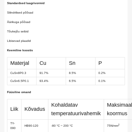
Standardsed laagrivormid
Silindrilised põõsad
Äärikuga põõsad
Tõukejõu seibid
Libisevad plaadid
Keemiline koostis
Materjal
Cu
Sn
P
CuSn8P0.3
91.7%
8.5%
0.2%
CuSn6.5P0.1
93.4%
6.5%
0.1%
Füüsiline omand
Kohaldatav
Maksimaa
Liik
Kõvadus
temperatuurivahemik
koormus
TY-
2
HB90-120
-80 °C ~ 200 °C
75N/mm
090