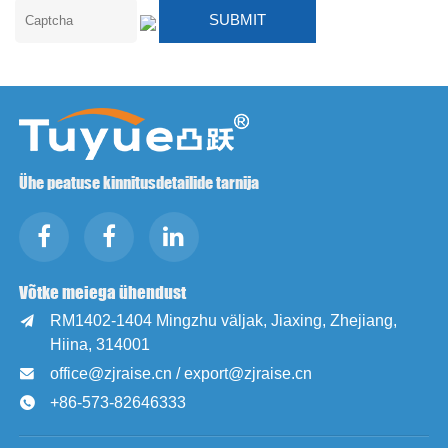
Ühe peatuse kinnitusdetailide tarnija
Võtke meiega ühendust
RM1402-1404 Mingzhu väljak, Jiaxing, Zhejiang,

Hiina, 314001
office@zjraise.cn / export@zjraise.cn

+86-573-82646333
