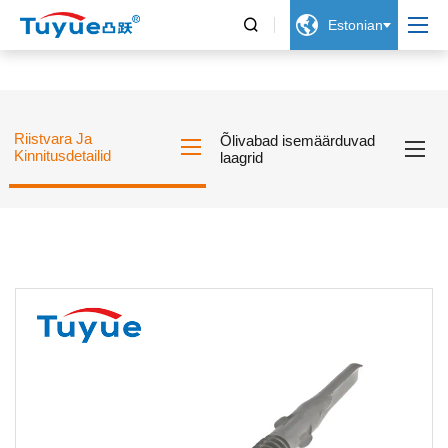


Estonian
Riistvara Ja
Õlivabad isemäärduvad
Kinnitusdetailid
laagrid