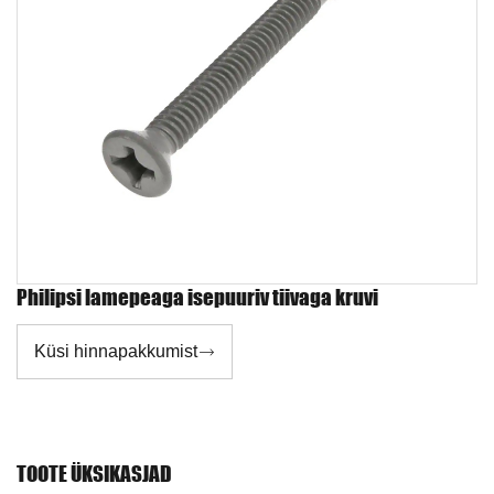
Philipsi lamepeaga isepuuriv tiivaga kruvi
Küsi hinnapakkumist

TOOTE ÜKSIKASJAD