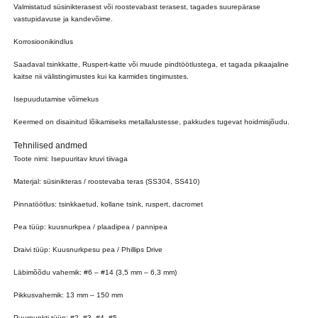
Valmistatud süsinikterasest või roostevabast terasest, tagades suurepärase
vastupidavuse ja kandevõime.
Korrosioonikindlus
Saadaval tsinkkatte, Ruspert-katte või muude pindtöötlustega, et tagada pikaajaline
kaitse nii välistingimustes kui ka karmides tingimustes.
Isepuudutamise võimekus
Keermed on disainitud lõikamiseks metallalustesse, pakkudes tugevat hoidmisjõudu.
Tehnilised andmed
Toote nimi: Isepuuritav kruvi tiivaga
Materjal: süsinikteras / roostevaba teras (SS304, SS410)
Pinnatöötlus: tsinkkaetud, kollane tsink, ruspert, dacromet
Pea tüüp: kuusnurkpea / plaadipea / pannipea
Draivi tüüp: Kuusnurkpesu pea / Phillips Drive
Läbimõõdu vahemik: #6 – #14 (3,5 mm – 6,3 mm)
Pikkusvahemik: 13 mm – 150 mm
Puurpunkti tüüp: #2, #3, #4, #5