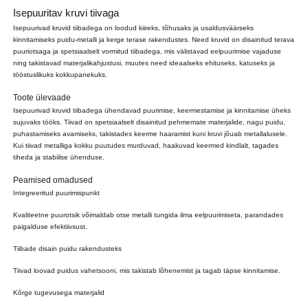
Isepuuritav kruvi tiivaga
Isepuurivad kruvid tiibadega on loodud kiireks, tõhusaks ja usaldusväärseks
kinnitamiseks puidu-metalli ja kerge terase rakendustes. Need kruvid on disainitud terava
puuriotsaga ja spetsiaalselt vormitud tiibadega, mis välistavad eelpuurimise vajaduse
ning takistavad materjalikahjustusi, muutes need ideaalseks ehituseks, katuseks ja
tööstuslikuks kokkupanekuks.
Toote ülevaade
Isepuurivad kruvid tiibadega ühendavad puurimise, keermestamise ja kinnitamise üheks
sujuvaks tööks. Tiivad on spetsiaalselt disainitud pehmemate materjalide, nagu puidu,
puhastamiseks avamiseks, takistades keerme haaramist kuni kruvi jõuab metallalusele.
Kui tiivad metalliga kokku puutudes murduvad, haakuvad keermed kindlalt, tagades
tiheda ja stabiilse ühenduse.
Peamised omadused
Integreeritud puurimispunkt
Kvaliteetne puurotsik võimaldab otse metalli tungida ilma eelpuurimiseta, parandades
paigalduse efektiivsust.
Tiibade disain puidu rakendusteks
Tiivad loovad puidus vahetsooni, mis takistab lõhenemist ja tagab täpse kinnitamise.
Kõrge tugevusega materjalid