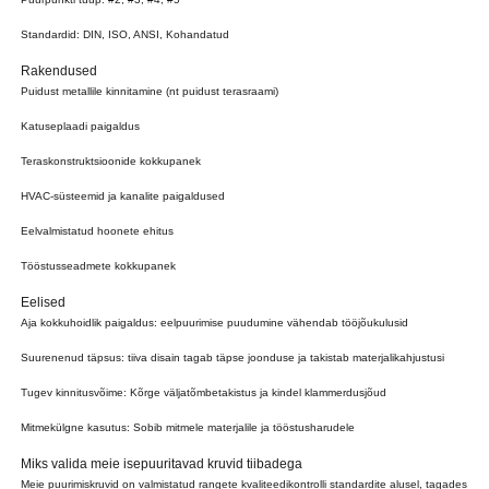
Standardid: DIN, ISO, ANSI, Kohandatud
Rakendused
Puidust metallile kinnitamine (nt puidust terasraami)
Katuseplaadi paigaldus
Teraskonstruktsioonide kokkupanek
HVAC-süsteemid ja kanalite paigaldused
Eelvalmistatud hoonete ehitus
Tööstusseadmete kokkupanek
Eelised
Aja kokkuhoidlik paigaldus: eelpuurimise puudumine vähendab tööjõukulusid
Suurenenud täpsus: tiiva disain tagab täpse joonduse ja takistab materjalikahjustusi
Tugev kinnitusvõime: Kõrge väljatõmbetakistus ja kindel klammerdusjõud
Mitmekülgne kasutus: Sobib mitmele materjalile ja tööstusharudele
Miks valida meie isepuuritavad kruvid tiibadega
Meie puurimiskruvid on valmistatud rangete kvaliteedikontrolli standardite alusel, tagades