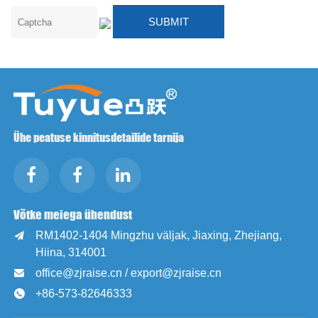
Ühe peatuse kinnitusdetailide tarnija
Võtke meiega ühendust
RM1402-1404 Mingzhu väljak, Jiaxing, Zhejiang,

Hiina, 314001
office@zjraise.cn / export@zjraise.cn

+86-573-82646333
