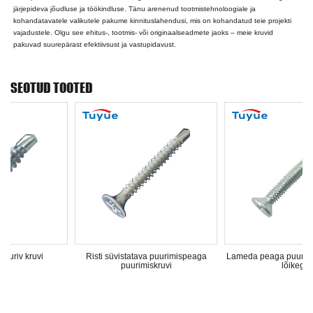
järjepideva jõudluse ja töökindluse. Tänu arenenud tootmistehnoloogiale ja
kohandatavatele valikutele pakume kinnituslahendusi, mis on kohandatud teie projekti
vajadustele. Olgu see ehitus-, tootmis- või originaalseadmete jaoks – meie kruvid
pakuvad suurepärast efektiivsust ja vastupidavust.
SEOTUD TOOTED
i
Risti süvistatava puurimispeaga
Lameda peaga puurimiskruvi tiiv
puurimiskruvi
lõikega