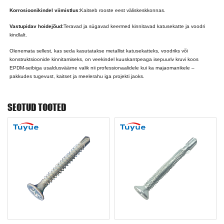
Korrosioonikindel viimistlus:
Kaitseb rooste eest väliskeskkonnas.
Vastupidav hoidejõud:
Teravad ja sügavad keermed kinnitavad katusekatte ja voodri
kindlalt.
Olenemata sellest, kas seda kasutatakse metallist katusekatteks, voodriks või
konstruktsioonide kinnitamiseks, on veekindel kuuskantpeaga isepuuriv kruvi koos
EPDM-seibiga usaldusväärne valik nii professionaalidele kui ka majaomanikele –
pakkudes tugevust, kaitset ja meelerahu iga projekti jaoks.
SEOTUD TOOTED