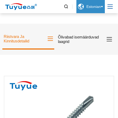


Estonian
Riistvara Ja
Õlivabad isemäärduvad
Kinnitusdetailid
laagrid