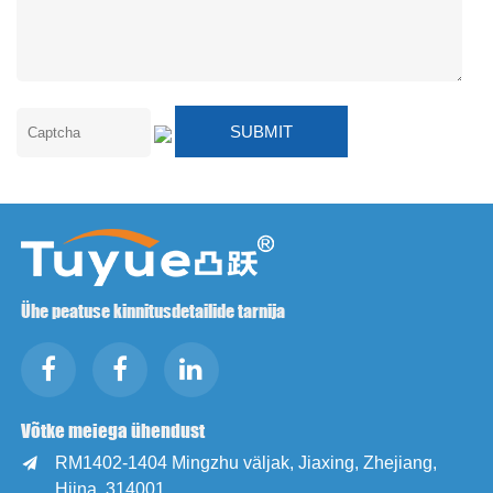
Ühe peatuse kinnitusdetailide tarnija
Võtke meiega ühendust
RM1402-1404 Mingzhu väljak, Jiaxing, Zhejiang,

Hiina, 314001