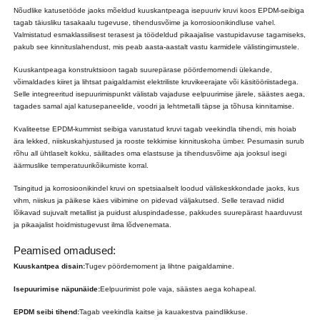
Nõudlike katusetööde jaoks mõeldud kuuskantpeaga isepuuriv kruvi koos EPDM-seibiga
tagab täiusliku tasakaalu tugevuse, tihendusvõime ja korrosioonikindluse vahel.
Valmistatud esmaklassilisest terasest ja töödeldud pikaajalise vastupidavuse tagamiseks,
pakub see kinnituslahendust, mis peab aasta-aastalt vastu karmidele välistingimustele.
Kuuskantpeaga konstruktsioon tagab suurepärase pöördemomendi ülekande,
võimaldades kiiret ja lihtsat paigaldamist elektriliste kruvikeerajate või käsitööriistadega.
Selle integreeritud isepuurimispunkt välistab vajaduse eelpuurimise järele, säästes aega,
tagades samal ajal katusepaneelide, voodri ja lehtmetalli täpse ja tõhusa kinnitamise.
Kvaliteetse EPDM-kummist seibiga varustatud kruvi tagab veekindla tihendi, mis hoiab
ära lekked, niiskuskahjustused ja rooste tekkimise kinnituskoha ümber. Pesumasin surub
rõhu all ühtlaselt kokku, säilitades oma elastsuse ja tihendusvõime aja jooksul isegi
äärmuslike temperatuurikõikumiste korral.
Tsingitud ja korrosioonikindel kruvi on spetsiaalselt loodud väliskeskkondade jaoks, kus
vihm, niiskus ja päikese käes viibimine on pidevad väljakutsed. Selle teravad niidid
lõikavad sujuvalt metallist ja puidust aluspindadesse, pakkudes suurepärast haarduvust
ja pikaajalist hoidmistugevust ilma lõdvenemata.
Peamised omadused:
Kuuskantpea disain:
Tugev pöördemoment ja lihtne paigaldamine.
Isepuurimise näpunäide:
Eelpuurimist pole vaja, säästes aega kohapeal.
EPDM seibi tihend:
Tagab veekindla kaitse ja kauakestva paindlikkuse.