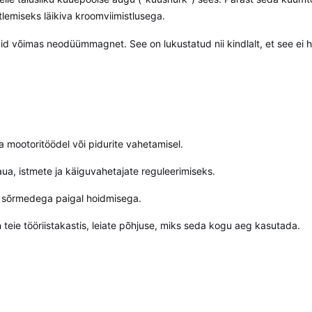
tlemiseks läikiva kroomviimistlusega.
id võimas neodüümmagnet. See on lukustatud nii kindlalt, et see ei h
 mootoritöödel või pidurite vahetamisel.
aua, istmete ja käiguvahetajate reguleerimiseks.
 sõrmedega paigal hoidmisega.
 teie tööriistakastis, leiate põhjuse, miks seda kogu aeg kasutada.