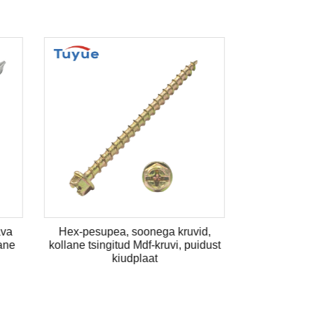
, torx
Lamedad pesurid ristsüvendatud
sest
pannipeaga masina kruvi
roostevabast terasest lameda
pesumasinaga