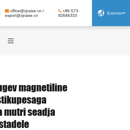
office@zjraise.cn /
+86-573-

Estonian
export@zjraise.cn
82646333
tugev magnetiline
stikupesaga
a mutri seadja
istadele