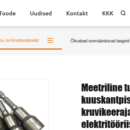
Toode
Uudised
Kontakt
KKK

ra Ja Kinnitusdetailid
Õlivabad isemäärduvad laagrid
Meetriline 
kuuskantpi
kruvikeeraj
elektritööri