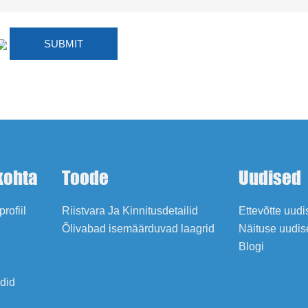
kohta
Toode
Uudised
profiil
Riistvara Ja Kinnitusdetailid
Ettevõtte uud
Õlivabad isemäärduvad laagrid
Näituse uudis
Blogi
adid