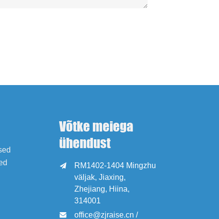
Võtke meiega
ühendust
ised
ed
RM1402-1404 Mingzhu

väljak, Jiaxing,
Zhejiang, Hiina,
314001
office@zjraise.cn /
