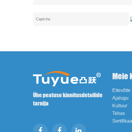
Meie 
Ettevõtte 
Ühe peatuse kinnitusdetailide
Ajalugu
tarnija
Kultuur
Tehas
Sertifika