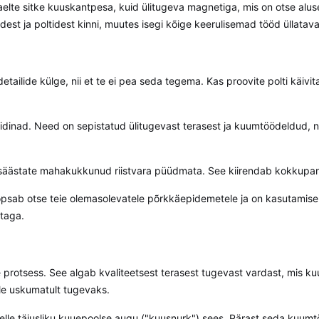
, naelte sitke kuuskantpesa, kuid ülitugeva magnetiga, mis on otse alu
dest ja poltidest kinni, muutes isegi kõige keerulisemad tööd üllataval
tailide külge, nii et te ei pea seda tegema. Kas proovite polti käi
idinad. Need on sepistatud ülitugevast terasest ja kuumtöödeldud, 
äästate mahakukkunud riistvara püüdmata. See kiirendab kokkupaneku
psab otse teie olemasolevatele põrkkäepidemetele ja on kasutamiseks
 taga.
e protsess. See algab kvaliteetsest terasest tugevast vardast, mis ku
le uskumatult tugevaks.
 selle täiusliku kuuepoolse augu ("kuusnurk") sees. Pärast seda kuum