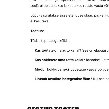
seejärel poleeritakse ja kaetakse rooste vastu või
Lõpuks surutakse sisse etenduse staar: pisike, ku
ei kasutaks.
Taotlus:
Tõsiselt, peaaegu kõikjal.
Kas töötate oma auto kallal?
See on elupäästja
Kas nokitsete oma ratta kallal?
Ideaalne juhtr
Mööbli kokkupanek?
Lõpetage vaeva poltide
Lihtsalt tavaline isetegemise fänn?
Kui see on