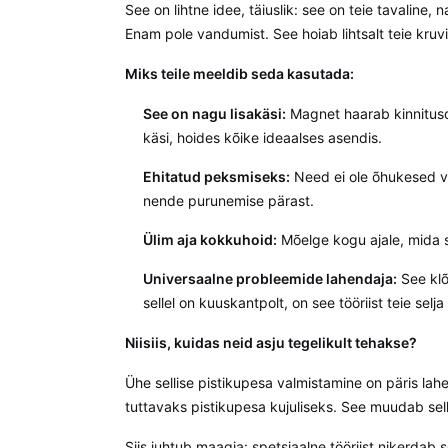
See on lihtne idee, täiuslik: see on teie tavaline
Enam pole vandumist. See hoiab lihtsalt teie kruvi
Miks teile meeldib seda kasutada:
See on nagu lisakäsi:
Magnet haarab kinnitusde
käsi, hoides kõike ideaalses asendis.
Ehitatud peksmiseks:
Need ei ole õhukesed v
nende purunemise pärast.
Ülim aja kokkuhoid:
Mõelge kogu ajale, mida s
Universaalne probleemide lahendaja:
See klõ
sellel on kuuskantpolt, on see tööriist teie selja
Niisiis, kuidas neid asju tegelikult tehakse?
Ühe sellise pistikupesa valmistamine on päris lah
tuttavaks pistikupesa kujuliseks. See muudab sel
Siis juhtub maagia: spetsiaalne tööriist nikerdab