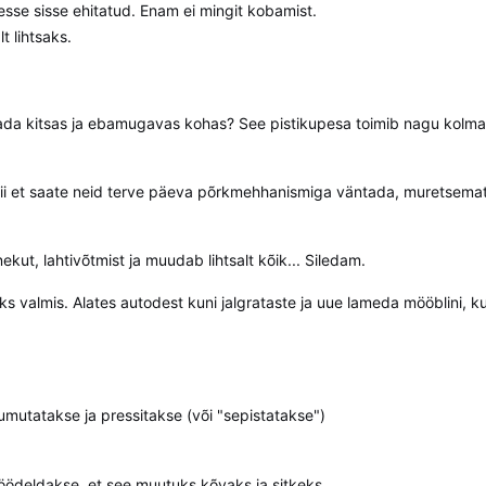
sesse sisse ehitatud. Enam ei mingit kobamist.
t lihtsaks.
vitada kitsas ja ebamugavas kohas? See pistikupesa toimib nagu kolm
nii et saate neid terve päeva põrkmehhanismiga väntada, muretsema
t, lahtivõtmist ja muudab lihtsalt kõik... Siledam.
 valmis. Alates autodest kuni jalgrataste ja uue lameda mööblini, ku
umutatakse ja pressitakse (või "sepistatakse")
töödeldakse, et see muutuks kõvaks ja sitkeks,