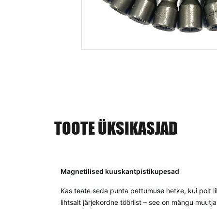
TOOTE ÜKSIKASJAD
Magnetilised kuuskantpistikupesad
Kas teate seda puhta pettumuse hetke, kui polt li
lihtsalt järjekordne tööriist – see on mängu muutja