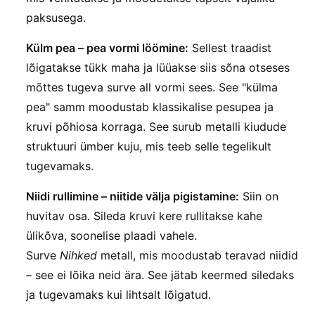
paksusega.
Külm pea – pea vormi löömine:
Sellest traadist
lõigatakse tükk maha ja lüüakse siis sõna otseses
mõttes tugeva surve all vormi sees. See "külma
pea" samm moodustab klassikalise pesupea ja
kruvi põhiosa korraga. See surub metalli kiudude
struktuuri ümber kuju, mis teeb selle tegelikult
tugevamaks.
Niidi rullimine – niitide välja pigistamine:
Siin on
huvitav osa. Sileda kruvi kere rullitakse kahe
ülikõva, soonelise plaadi vahele.
Surve
Nihked
metall, mis moodustab teravad niidid
– see ei lõika neid ära. See jätab keermed siledaks
ja tugevamaks kui lihtsalt lõigatud.