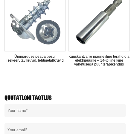
a
Ümmarguse peaga pesur
Kuuskantvarre magnetiline terahoidja
isekeerutav kruvid, lehtmetallkruvid
elektripuurile – 14-tolline kiire
vahetusega puuriterapikendus
QUOTATLONI TAOTLUS