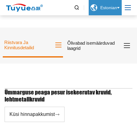


Estonian
Riistvara Ja
Õlivabad isemäärduvad
Kinnitusdetailid
laagrid
Ümmarguse peaga pesur isekeerutav kruvid,
lehtmetallkruvid
Küsi hinnapakkumist
