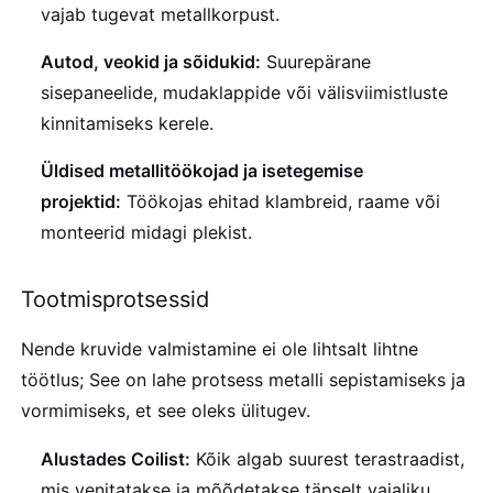
vajab tugevat metallkorpust.
Autod, veokid ja sõidukid:
Suurepärane
sisepaneelide, mudaklappide või välisviimistluste
kinnitamiseks kerele.
Üldised metallitöökojad ja isetegemise
projektid:
Töökojas ehitad klambreid, raame või
monteerid midagi plekist.
Tootmisprotsessid
Nende kruvide valmistamine ei ole lihtsalt lihtne
töötlus; See on lahe protsess metalli sepistamiseks ja
vormimiseks, et see oleks ülitugev.
Alustades Coilist:
Kõik algab suurest terastraadist,
mis venitatakse ja mõõdetakse täpselt vajaliku