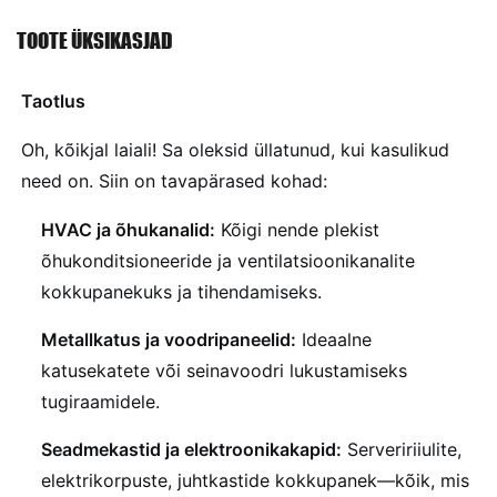
TOOTE ÜKSIKASJAD
Taotlus
Oh, kõikjal laiali! Sa oleksid üllatunud, kui kasulikud
need on. Siin on tavapärased kohad:
HVAC ja õhukanalid:
Kõigi nende plekist
õhukonditsioneeride ja ventilatsioonikanalite
kokkupanekuks ja tihendamiseks.
Metallkatus ja voodripaneelid:
Ideaalne
katusekatete või seinavoodri lukustamiseks
tugiraamidele.
Seadmekastid ja elektroonikakapid:
Serveririiulite,
elektrikorpuste, juhtkastide kokkupanek—kõik, mis