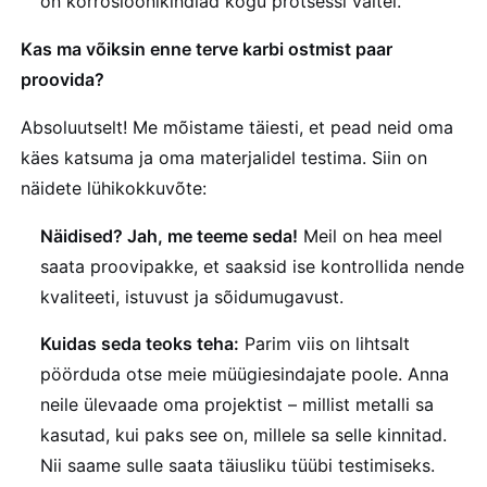
on korrosioonikindlad kogu protsessi vältel.
Kas ma võiksin enne terve karbi ostmist paar
proovida?
Absoluutselt! Me mõistame täiesti, et pead neid oma
käes katsuma ja oma materjalidel testima. Siin on
näidete lühikokkuvõte:
Näidised? Jah, me teeme seda!
Meil on hea meel
saata proovipakke, et saaksid ise kontrollida nende
kvaliteeti, istuvust ja sõidumugavust.
Kuidas seda teoks teha:
Parim viis on lihtsalt
pöörduda otse meie müügiesindajate poole. Anna
neile ülevaade oma projektist – millist metalli sa
kasutad, kui paks see on, millele sa selle kinnitad.
Nii saame sulle saata täiusliku tüübi testimiseks.