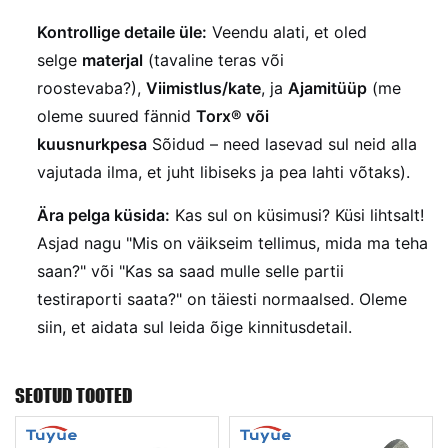
Kontrollige detaile üle:
Veendu alati, et oled
selge
materjal
(tavaline teras või
roostevaba?),
Viimistlus/kate
, ja
Ajamitüüp
(me
oleme suured fännid
Torx® või
kuusnurkpesa
Sõidud – need lasevad sul neid alla
vajutada ilma, et juht libiseks ja pea lahti võtaks).
Ära pelga küsida:
Kas sul on küsimusi? Küsi lihtsalt!
Asjad nagu "Mis on väikseim tellimus, mida ma teha
saan?" või "Kas sa saad mulle selle partii
testiraporti saata?" on täiesti normaalsed. Oleme
siin, et aidata sul leida õige kinnitusdetail.
SEOTUD TOOTED