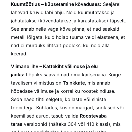
Kuumtöötlus – küpsetamine kõvaduses:
Seejärel
lähevad kruvid läbi ahju. Neid kuumutatakse ja
jahutatakse (kõvendatakse ja karastatakse) täpselt.
See annab neile väga kõva pinna, et nad saaksid
metalli lõigata, kuid hoiab tuuma veidi elastsena, et
nad ei murduks lihtsalt pooleks, kui neid alla
keerad.
Viimane lihv – Kattekiht välimuse ja elu
jaoks:
Lõpuks saavad nad oma kaitsenaha. Kõige
tavalisem viimistlus on
Tsinkkate
, mis annab
hõbedase välimuse ja korraliku roostekindluse.
Seda näeb tihti selgete, kollaste või siniste
toonidega. Kohtades, kus on märgad, soolased või
keemilised aurud, tasub valida
Roostevaba
teras
versioonid (näiteks 304 või 410 klassi), mis