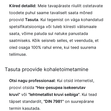
Kiired detailid:
Meie tavapäraste riiulilt ostetavate
toodete puhul saame tavaliselt saata mõned
proovid
Tasuta
. Kui tegemist on väga kohandatud
spetsifikatsiooniga või tuleb kiiresti välismaale
saata, võime paluda sul natuke panustada
saatmiseks. Kõik seisneb selles, et veenduda, et
oled osaga 100% rahul enne, kui teed suurema
tellimuse.
Tasuta proovide kohaletoimetamine
Otsi nagu professionaal:
Kui otsid internetist,
proovi otsida
"Hex-pesupea isekeerutav
kruvi"
või
"lehtmetallist kruvi seibiga"
. Kui tead
täpset standardit,
"DIN 7981"
on suurepärane
termin kasutada.