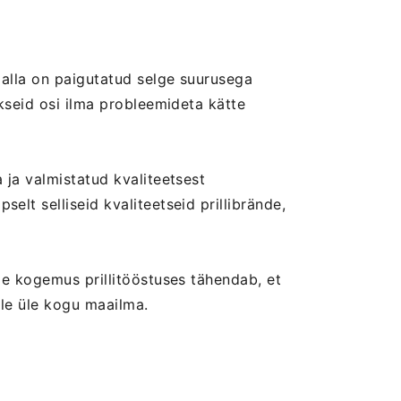
e alla on paigutatud selge suurusega
ikseid osi ilma probleemideta kätte
 ja valmistatud kvaliteetsest
elt selliseid kvaliteetseid prillibrände,
eie kogemus prillitööstuses tähendab, et
ele üle kogu maailma.