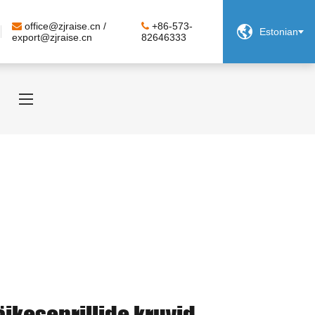
office@zjraise.cn /
+86-573-

Estonian
export@zjraise.cn
82646333