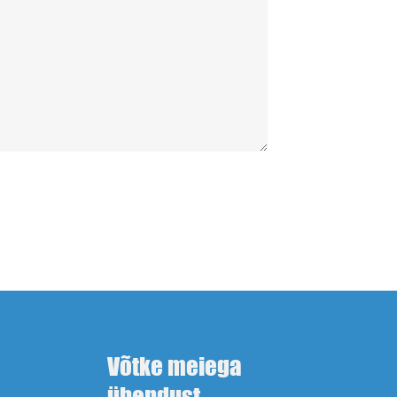
Võtke meiega
ühendust