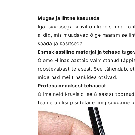
Mugav ja lihtne kasutada
Igal suurusega kruvil on karbis oma koht
sildid, mis muudavad õige haaramise liht
saada ja käsitseda.
Esmaklassiline materjal ja tehase tuge
Oleme Hiinas aastaid valmistanud täppisp
roostevabast terasest. See tähendab, et 
mida nad meilt hankides otsivad.
Professionaalsest tehasest
Olime neid kruvisid ise 8 aastat tootnud
teame olulisi pisidetaile ning suudame p