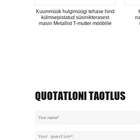
nkkaetud
Kuummüük hulgimüügi tehase hind
miskruvid,
külmsepistatud süsinikterasest
na
masin Metallist T-mutter mööblile
QUOTATLONI TAOTLUS