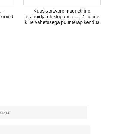
ur
Kuuskantvarre magnetiline
Ruspert 
lkruvid
terahoidja elektripuurile – 14-tolline
kruvi Typ
kiire vahetusega puuriterapikendus