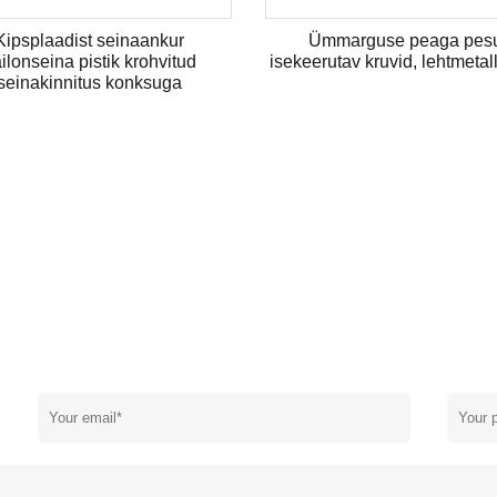
Kipsplaadist seinaankur
Ümmarguse peaga pes
ilonseina pistik krohvitud
isekeerutav kruvid, lehtmetal
seinakinnitus konksuga