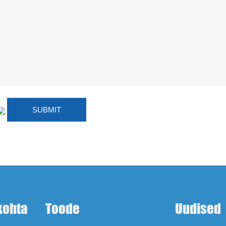
kohta
Toode
Uudised