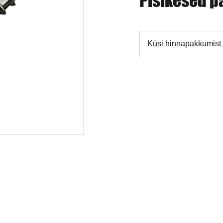
Pisikesed pä
Küsi hinnapakkumist