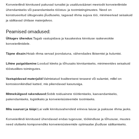
Konveierilindi kinnitused pakuvad turvalist ja usaldusväärset meetodit konveierilintide
ühendamiseks või parandamiseks tööstus- ja tootmistingimustes. Need on
konstrueeritud ülitugevaks jõudluseks, tagavad rihma sujuva töö, minimeerivad seisakuid
ja säilitavad ühtlase materjalivoo.
Peamised omadused:
Ülitugev ühendus:
Tagab vastupidava ja kauakestva kinnituse raskeveokite
konveierilintidele.
Täpne disain:
Hoiab rihma servad joondatuna, vähendades libisemist ja kulumist.
Lihtne paigaldamine:
Loodud kiireks ja tõhusaks kinnitamiseks, minimeerides seisakuid
tööstuslikes toimingutes.
Vastupidavad materjalid:
Valmistatud kvaliteetsest terasest või sulamist, millel on
korrosioonikindlad katted, mis pikendavad kasutusiga.
Mitmekülgsed rakendused:
Sobib toiduainete töötlemiseks, kaevandamiseks,
pakendamiseks, logistikaks ja konveierisüsteemide tootmiseks.
Mitu suurust ja tüüpi:
Lai valik kinnitusvahendeid erineva laiuse ja paksuse rihma jaoks.
Konveierilindi kinnitused ühendavad endas tugevuse, töökindluse ja tõhususe, muutes
need oluliseks komponendiks konveiersüsteemide optimaalse jõudluse säilitamiseks.