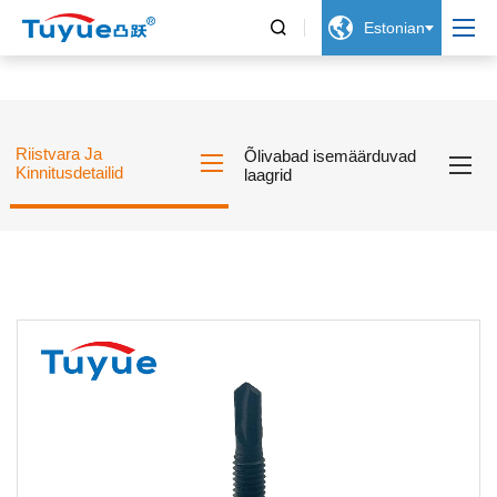


Estonian
Riistvara Ja
Õlivabad isemäärduvad
Kinnitusdetailid
laagrid