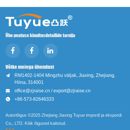
Ühe peatuse kinnitusdetailide tarnija
Võtke meiega ühendust
RM1402-1404 Mingzhu väljak, Jiaxing, Zhejiang,

Hiina, 314001
office@zjraise.cn / export@zjraise.cn

+86-573-82646333

Autoriõigus ©2025 Zhejiang Jiaxing Tuyue impordi ja ekspordi
Co., LTD. Kõik õigused kaitstud.