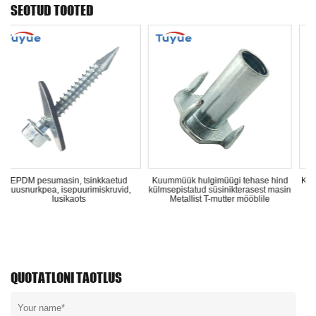
SEOTUD TOOTED
 tsinkkaetud
Kuummüük hulgimüügi tehase hind
Kipsplaadist seinaankur
uurimiskruvid,
külmsepistatud süsinikterasest masin
pistik krohvitud sein
ots
Metallist T-mutter mööblile
konksuga
QUOTATLONI TAOTLUS