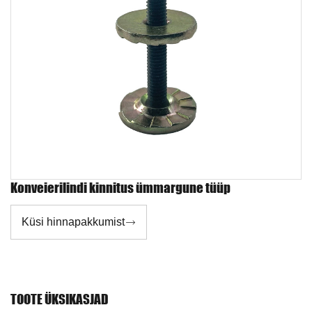
Konveierilindi kinnitus ümmargune tüüp
Küsi hinnapakkumist

TOOTE ÜKSIKASJAD