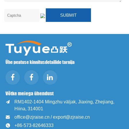
Ühe peatuse kinnitusdetailide tarnija
Võtke meiega ühendust
RM1402-1404 Mingzhu väljak, Jiaxing, Zhejiang,

Hiina, 314001
office@zjraise.cn / export@zjraise.cn

+86-573-82646333
