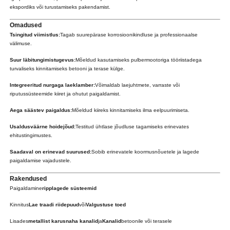
ekspordiks või turustamiseks pakendamist.
Omadused
Tsingitud viimistlus:
Tagab suurepärase korrosioonikindluse ja professionaalse
välimuse.
Suur läbitungimistugevus:
Mõeldud kasutamiseks pulbermootoriga tööriistadega
turvaliseks kinnitamiseks betooni ja terase külge.
Integreeritud nurgaga laeklamber:
Võimaldab laejuhtmete, varraste või
riputussüsteemide kiiret ja ohutut paigaldamist.
Aega säästev paigaldus:
Mõeldud kiireks kinnitamiseks ilma eelpuurimiseta.
Usaldusväärne hoidejõud:
Testitud ühtlase jõudluse tagamiseks erinevates
ehitustingimustes.
Saadaval on erinevad suurused:
Sobib erinevatele koormusnõuetele ja lagede
paigaldamise vajadustele.
Rakendused
Paigaldamine
ripplagede süsteemid
Kinnitus
Lae traadi riidepuud
või
Valgustuse toed
Lisades
metallist karusnaha kanalid
ja
Kanalid
betoonile või terasele