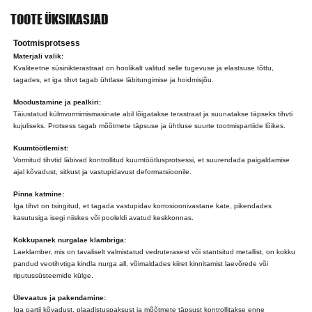
TOOTE ÜKSIKASJAD
Tootmisprotsess
Materjali valik:
Kvaliteetne süsinikterastraat on hoolikalt valitud selle tugevuse ja elastsuse tõttu,
tagades, et iga tihvt tagab ühtlase läbitungimise ja hoidmisjõu.
Moodustamine ja pealkiri:
Täiustatud külmvormimismasinate abil lõigatakse terastraat ja suunatakse täpseks tihvti
kujuliseks. Protsess tagab mõõtmete täpsuse ja ühtluse suurte tootmispartiide lõikes.
Kuumtöötlemist:
Vormitud tihvtid läbivad kontrollitud kuumtöötlusprotsessi, et suurendada paigaldamise
ajal kõvadust, sitkust ja vastupidavust deformatsioonile.
Pinna katmine:
Iga tihvt on tsingitud, et tagada vastupidav korrosioonivastane kate, pikendades
kasutusiga isegi niiskes või pooleldi avatud keskkonnas.
Kokkupanek nurgalae klambriga:
Laeklamber, mis on tavaliselt valmistatud vedruterasest või stantsitud metallist, on kokku
pandud veotihvtiga kindla nurga all, võimaldades kiiret kinnitamist laevõrede või
riputussüsteemide külge.
Ülevaatus ja pakendamine:
Iga partii kõvadust, plaadistuspaksust ja mõõtmete täpsust kontrollitakse enne