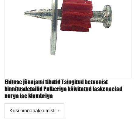
Ehituse jõuajami tihvtid Tsingitud betoonist
kinnitusdetailid Pulberiga käivitatud laskenaelad
nurga lae klambriga
Küsi hinnapakkumist
