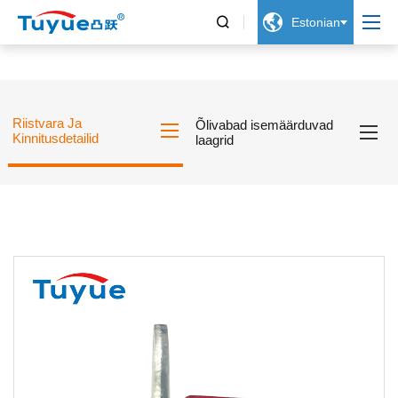


Estonian
Riistvara Ja
Õlivabad isemäärduvad
Kinnitusdetailid
laagrid