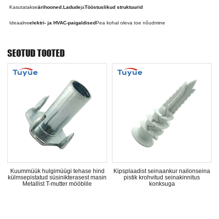
Kasutatakse
ärihooned
,
Ladude
ja
Tööstuslikud struktuurid
Ideaalne
elektri- ja HVAC-paigaldised
Pea kohal oleva toe nõudmine
SEOTUD TOOTED
Kuummüük hulgimüügi tehase hind
Kipsplaadist seinaankur nailonseina
külmsepistatud süsinikterasest masin
pistik krohvitud seinakinnitus
Metallist T-mutter mööblile
konksuga