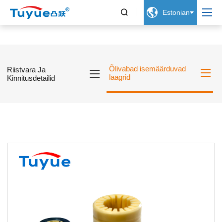


Estonian
Õlivabad isemäärduvad
Riistvara Ja
laagrid
Kinnitusdetailid