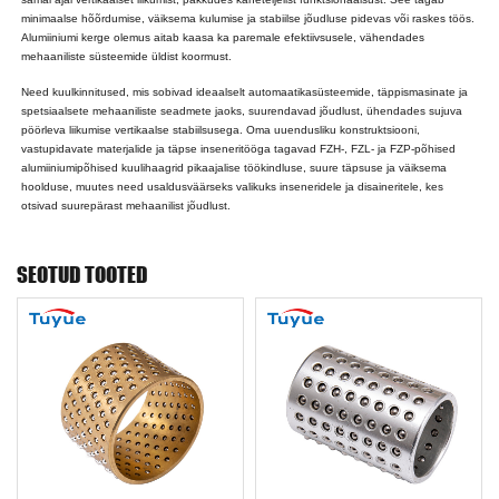
minimaalse hõõrdumise, väiksema kulumise ja stabiilse jõudluse pidevas või raskes töös.
Alumiiniumi kerge olemus aitab kaasa ka paremale efektiivsusele, vähendades
mehaaniliste süsteemide üldist koormust.
Need kuulkinnitused, mis sobivad ideaalselt automaatikasüsteemide, täppismasinate ja
spetsiaalsete mehaaniliste seadmete jaoks, suurendavad jõudlust, ühendades sujuva
pöörleva liikumise vertikaalse stabiilsusega. Oma uuendusliku konstruktsiooni,
vastupidavate materjalide ja täpse inseneritööga tagavad FZH-, FZL- ja FZP-põhised
alumiiniumipõhised kuulihaagrid pikaajalise töökindluse, suure täpsuse ja väiksema
hoolduse, muutes need usaldusväärseks valikuks inseneridele ja disaineritele, kes
otsivad suurepärast mehaanilist jõudlust.
SEOTUD TOOTED