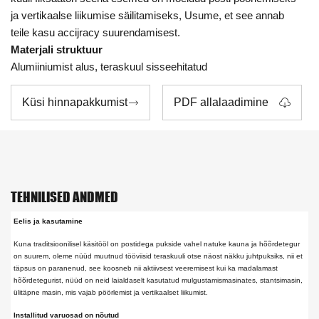
ja vertikaalse liikumise säilitamiseks, Usume, et see annab
teile kasu accijracy suurendamisest.
Materjali struktuur
Alumiiniumist alus, teraskuul sisseehitatud
Küsi hinnapakkumist
PDF allalaadimine


TEHNILISED ANDMED
Eelis ja kasutamine
Kuna traditsioonilisel käsitööl on postidega pukside vahel natuke kauna ja hõõrdetegur
on suurem, oleme nüüd muutnud tööviisid teraskuuli otse näost näkku juhtpuksiks, nii et
täpsus on paranenud, see koosneb nii aktiivsest veeremisest kui ka madalamast
hõõrdetegurist, nüüd on neid laialdaselt kasutatud mulgustamismasinates, stantsimasin,
ülitäpne masin, mis vajab pöörlemist ja vertikaalset liikumist.
Installitud varuosad on nõutud