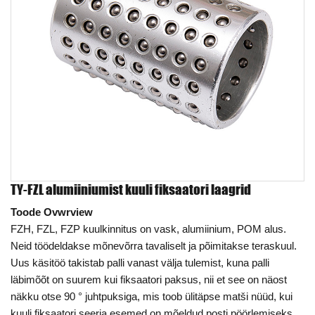
TY-FZL alumiiniumist kuuli fiksaatori laagrid
Toode Ovwrview
FZH, FZL, FZP kuulkinnitus on vask, alumiinium, POM alus.
Neid töödeldakse mõnevõrra tavaliselt ja põimitakse teraskuul.
Uus käsitöö takistab palli vanast välja tulemist, kuna palli
läbimõõt on suurem kui fiksaatori paksus, nii et see on näost
näkku otse 90 ° juhtpuksiga, mis toob ülitäpse matši nüüd, kui
kuuli fiksaatori seeria esemed on mõeldud posti pöörlemiseks