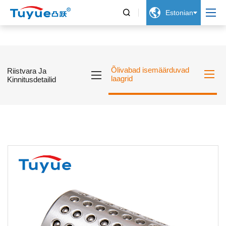


Estonian
Õlivabad isemäärduvad
Riistvara Ja
laagrid
Kinnitusdetailid