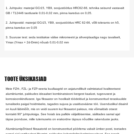
1. Juhtpuks: materjal GCr15, YB9, soojustöötlus HRC62-66, tehnika seisund vastavalt
GB / T12446 taotlusele 0,01-0,02 mm, pinna karedus on 0,05.
2. Juhtpostid: materjal GCr15, YB9, soojustöötlus HRC 62-66, võlli tolerants on h5,
pinna karedus on 0,05
3. Suuruse test: seda testitakse välise mikromeetri ja sihverplaadiga nagu tavaliselt,
Ymax (Ymax + 2d-Dmin) nõuab 0,01-0,02 mm
TOOTE ÜKSIKASJAD
Meie FZH-, FZL- ja FZP-seeria kuullaagrid on asjatundlikult valmistatud kvaliteetsest
alumiiniumist, pakkudes ideaalset kombinatsiooni kergest kaalust, tugevusest ja
korrosioonikindlusest. Iga fiksaator on hoolikalt töödeldud ja konstrueeritud teraskuulide
turvaliseks paigal hoidmiseks, tagades sujuva ja usaldusväärse töö. Uuenduslikul disainil
on kuuli läbimõõt, mis on veidi suurem kui fiksaatori paksus, mis võimaldab otsest
kontakti 90° juhtpuksiga. See hoiab ära pallide väljalibisemise, säilitades samal ajal
täpse joonduse, mille tulemuseks on erakordne täpsus nõudlike rakenduste jaoks.
Alumiiniumipõhised fiksaatorid on konstrueeritud pöörlema vabalt ümber posti, toetades
samal ajal vertikaalset liikumist, pakkudes kaheteljelist funktsionaalsust. See tagab