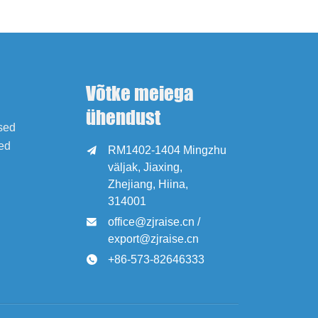
Võtke meiega
ühendust
ised
ed
RM1402-1404 Mingzhu

väljak, Jiaxing,
Zhejiang, Hiina,
314001
office@zjraise.cn /

export@zjraise.cn
+86-573-82646333
