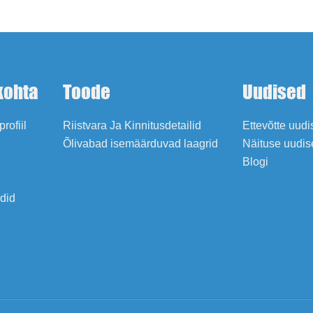
kohta
Toode
Uudised
profiil
Riistvara Ja Kinnitusdetailid
Ettevõtte uud
Õlivabad isemäärduvad laagrid
Näituse uudis
Blogi
adid