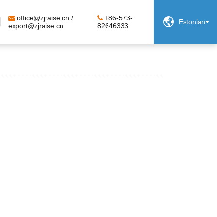
office@zjraise.cn /
+86-573-

Estonian
export@zjraise.cn
82646333