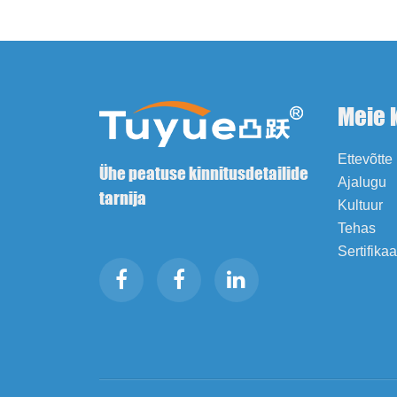
Meie 
Ettevõtte 
Ühe peatuse kinnitusdetailide
Ajalugu
tarnija
Kultuur
Tehas
Sertifika